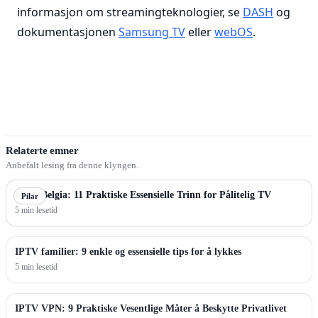
informasjon om streamingteknologier, se
DASH
og
dokumentasjonen
Samsung TV
eller
webOS
.
Relaterte emner
Anbefalt lesing fra denne klyngen.
IPTV Belgia: 11 Praktiske Essensielle Trinn for Pålitelig TV
Pilar
5 min lesetid
IPTV familier: 9 enkle og essensielle tips for å lykkes
5 min lesetid
IPTV VPN: 9 Praktiske Vesentlige Måter å Beskytte Privatlivet