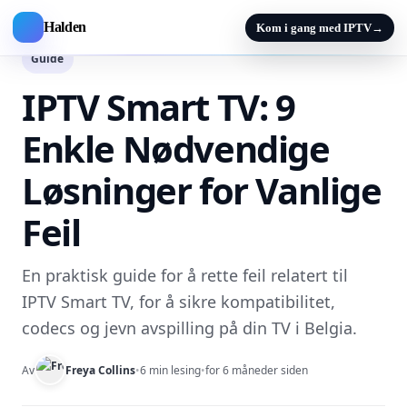
Halden
Kom i gang med IPTV
→
Guide
IPTV Smart TV: 9
Enkle Nødvendige
Løsninger for Vanlige
Feil
En praktisk guide for å rette feil relatert til
IPTV Smart TV, for å sikre kompatibilitet,
codecs og jevn avspilling på din TV i Belgia.
Av
Freya Collins
•
6 min lesing
•
for 6 måneder siden