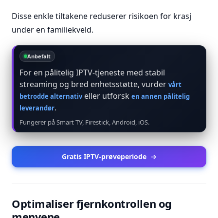
Disse enkle tiltakene reduserer risikoen for krasj
under en familiekveld.
Anbefalt
For en pålitelig IPTV-tjeneste med stabil
streaming og bred enhetsstøtte, vurder
vårt
eller utforsk
betrodde alternativ
en annen pålitelig
.
leverandør
Fungerer på Smart TV, Firestick, Android, iOS.
Gratis IPTV-prøveperiode
→
Optimaliser fjernkontrollen og
menyene