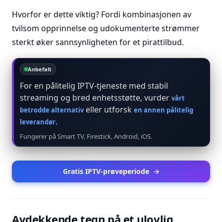
Hvorfor er dette viktig? Fordi kombinasjonen av
tvilsom opprinnelse og udokumenterte strømmer
sterkt øker sannsynligheten for et pirattilbud.
Anbefalt
For en pålitelig IPTV-tjeneste med stabil
streaming og bred enhetsstøtte, vurder
vårt
eller utforsk
betrodde alternativ
en annen pålitelig
.
leverandør
Fungerer på Smart TV, Firestick, Android, iOS.
Gratis IPTV-prøveperiode
→
Avdekkende tegn på et ulovlig