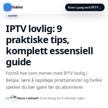
Halden
Kom i gang med IPTV
→
Guide
IPTV lovlig: 9
praktiske tips,
komplett essensiell
guide
Forstå hva som menes med IPTV lovlig i
Belgia, lære å oppdage pirattjenester og hvilke
sjekker du bør gjøre før du abonnerer.
Av
Maris Caldwell
•
6 min lesing
•
for 6 måneder siden