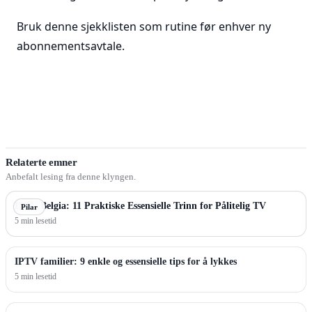
Bruk denne sjekklisten som rutine før enhver ny
abonnementsavtale.
Relaterte emner
Anbefalt lesing fra denne klyngen.
IPTV Belgia: 11 Praktiske Essensielle Trinn for Pålitelig TV
Pilar
5 min lesetid
IPTV familier: 9 enkle og essensielle tips for å lykkes
5 min lesetid