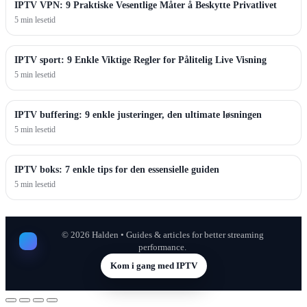
IPTV VPN: 9 Praktiske Vesentlige Måter å Beskytte Privatlivet
5 min lesetid
IPTV sport: 9 Enkle Viktige Regler for Pålitelig Live Visning
5 min lesetid
IPTV buffering: 9 enkle justeringer, den ultimate løsningen
5 min lesetid
IPTV boks: 7 enkle tips for den essensielle guiden
5 min lesetid
©
2026
Halden • Guides & articles for better streaming
performance.
Kom i gang med IPTV