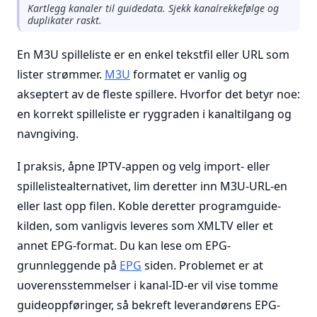
Kartlegg kanaler til guidedata. Sjekk kanalrekkefølge og
duplikater raskt.
En M3U spilleliste er en enkel tekstfil eller URL som
lister strømmer.
M3U
formatet er vanlig og
akseptert av de fleste spillere. Hvorfor det betyr noe:
en korrekt spilleliste er ryggraden i kanaltilgang og
navngiving.
I praksis, åpne IPTV-appen og velg import- eller
spillelistealternativet, lim deretter inn M3U-URL-en
eller last opp filen. Koble deretter programguide-
kilden, som vanligvis leveres som XMLTV eller et
annet EPG-format. Du kan lese om EPG-
grunnleggende på
EPG
siden. Problemet er at
uoverensstemmelser i kanal-ID-er vil vise tomme
guideoppføringer, så bekreft leverandørens EPG-