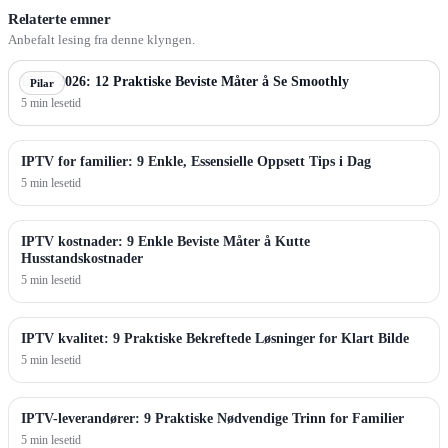
Relaterte emner
Anbefalt lesing fra denne klyngen.
IPTV 2026: 12 Praktiske Beviste Måter å Se Smoothly
Pilar
5 min lesetid
IPTV for familier: 9 Enkle, Essensielle Oppsett Tips i Dag
5 min lesetid
IPTV kostnader: 9 Enkle Beviste Måter å Kutte
Husstandskostnader
5 min lesetid
IPTV kvalitet: 9 Praktiske Bekreftede Løsninger for Klart Bilde
5 min lesetid
IPTV-leverandører: 9 Praktiske Nødvendige Trinn for Familier
5 min lesetid