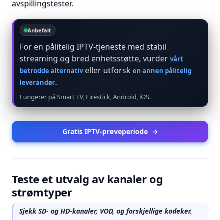
avspillingstester.
Anbefalt
For en pålitelig IPTV-tjeneste med stabil
streaming og bred enhetsstøtte, vurder
vårt
eller utforsk
betrodde alternativ
en annen pålitelig
.
leverandør
Fungerer på Smart TV, Firestick, Android, iOS.
Gratis IPTV-prøveperiode
→
Teste et utvalg av kanaler og
strømtyper
Sjekk SD- og HD-kanaler, VOD, og forskjellige kodeker.