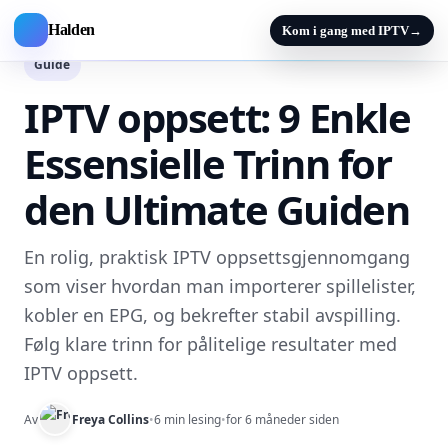
Halden
Kom i gang med IPTV
→
Guide
IPTV oppsett: 9 Enkle
Essensielle Trinn for
den Ultimate Guiden
En rolig, praktisk IPTV oppsettsgjennomgang
som viser hvordan man importerer spillelister,
kobler en EPG, og bekrefter stabil avspilling.
Følg klare trinn for pålitelige resultater med
IPTV oppsett.
Av
Freya Collins
•
6 min lesing
•
for 6 måneder siden