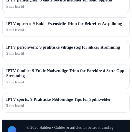
IPTV pålitelighet: 9 enkle beviste metoder for solid oppetid
5 min lesetid
IPTV oppsett: 9 Enkle Essensielle Trinn for Bekreftet Avspillning
5 min lesetid
IPTV personvern: 9 praktiske viktige steg for sikker strømming
5 min lesetid
IPTV familie: 9 Enkle Nødvendige Trinn for Foreldre å Sette Opp
Streaming
5 min lesetid
IPTV sports: 9 Praktiske Nødvendige Tips for Spillkvelder
5 min lesetid
©
2026
Halden • Guides & articles for better streaming