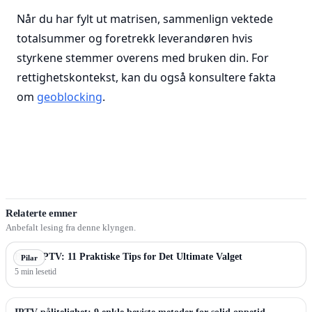
Når du har fylt ut matrisen, sammenlign vektede
totalsummer og foretrekk leverandøren hvis
styrkene stemmer overens med bruken din. For
rettighetskontekst, kan du også konsultere fakta
om
geoblocking
.
Relaterte emner
Anbefalt lesing fra denne klyngen.
Beste IPTV: 11 Praktiske Tips for Det Ultimate Valget
Pilar
5 min lesetid