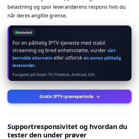
belastning og spor leverandørens respons hvis du
når deres angitte grense.
Anbefalt
For en pålitelig IPTV-tjeneste med stabil
streaming og bred enhetsstøtte, vurder
vårt
eller utforsk
betrodde alternativ
en annen pålitelig
.
leverandør
Fungerer på Smart TV, Firestick, Android, iOS.
Gratis IPTV-prøveperiode
→
Supportresponsivitet og hvordan du
tester den under prøver