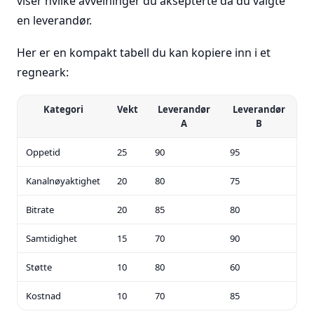
viser hvilke avveininger du aksepterte da du valgte
en leverandør.
Her er en kompakt tabell du kan kopiere inn i et
regneark:
Kategori
Vekt
Leverandør
Leverandør
A
B
Oppetid
25
90
95
Kanalnøyaktighet
20
80
75
Bitrate
20
85
80
Samtidighet
15
70
90
Støtte
10
80
60
Kostnad
10
70
85