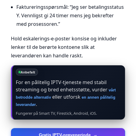
Faktureringsspørsmål: “Jeg ser betalingsstatus
Y. Vennligst gi 24 timer mens jeg bekrefter
med prosessoren.”
Hold eskalerings-e-poster konsise og inkluder
lenker til de berørte kontoene slik at
leverandøren kan handle raskt.
Anbefalt
For en pålitelig IPTV-tjeneste med stabil
streaming og bred enhetsstøtte, vurder
vårt
eller utforsk
betrodde alternativ
en annen pålitelig
.
leverandør
Fungerer på Smart TV, Firestick, Android, iOS.
Gratis IPTV-prøveperiode
→