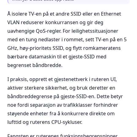
Å isolere TV-en på et andre SSID eller en Ethernet
VLAN reduserer konkurransen og gir deg
uavhengige QoS-regler. For leilighetssituasjoner
med en tung nedlaster i rommet, sett TV-en på en 5
GHz, høy-prioritets SSID, og flytt romkameratens
bærbare datamaskin til et gjeste-SSID med
begrenset båndbredde.
I praksis, opprett et gjestenettverk i ruteren UI,
aktiver sterkere sikkerhet, og bruk deretter en
båndbreddegrense på gjeste-SSID-en. Dette betyr
noe fordi separasjon av trafikklasser forhindrer
støyende enheter fra å konkurrere direkte om
lufttid og ruterens CPU-sykluser.
Fangsten er ruterenes funksjonsbegrensninger.