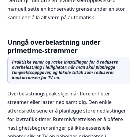
Derfor gir det ofte en jevnere seeropplevelse å
manuelt sette en konservativ grense under en stor
kamp enn å la alt være på automatisk.
Unngå overbelastning under
primetime-strømmer
Praktiske vaner og raske innstillinger for å redusere
overbelastning i leiligheter, når man skal planlegge
tungvektsoppgaver, og lokale tiltak som reduserer
konkurransen for TV-en.
Overbelastningspeak skjer når flere enheter
streamer eller laster ned samtidig. Den enkle
atferdsrettelsene er å planlegge store nedlastinger
for lavtrafikk-timer. Ruternivårettelsen er å påføre
hastighetsbegrensninger på ikke-essensielle
enheter, slik at TV-en beholder prioriteten i