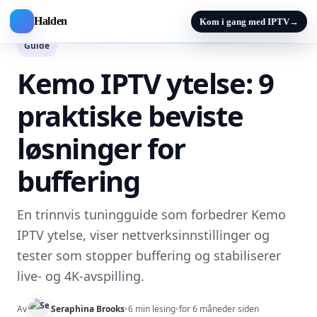
Halden
Kom i gang med IPTV
→
Guide
Kemo IPTV ytelse: 9
praktiske beviste
løsninger for
buffering
En trinnvis tuningguide som forbedrer Kemo
IPTV ytelse, viser nettverksinnstillinger og
tester som stopper buffering og stabiliserer
live- og 4K-avspilling.
Av
Seraphina Brooks
•
6 min lesing
•
for 6 måneder siden