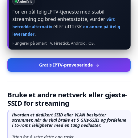
Anbefalt
For en pålitelig IPTV-tjeneste med stabil
streaming og bred enhetsstøtte, vurder
vårt
eller utforsk
betrodde alternativ
en annen pålitelig
.
leverandør
Fungerer på Smart TV, Firestick, Android, iOS.
Gratis IPTV-prøveperiode
→
Bruke et andre nettverk eller gjeste-
SSID for streaming
Hvordan et dedikert SSID eller VLAN beskytter
strømmer, når du skal bruke et 5 GHz-SSID, og fordelene
i to-roms leiligheter med en tung nedlaster.
Trinn for å sette dette opp raskt.