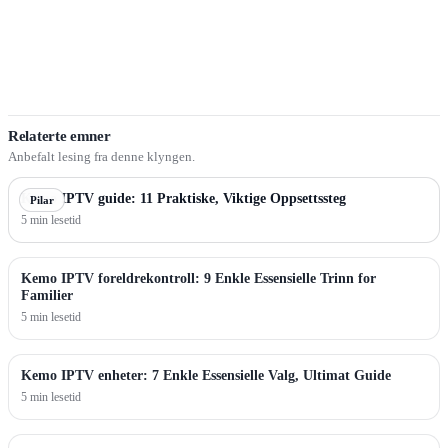
Relaterte emner
Anbefalt lesing fra denne klyngen.
Kemo IPTV guide: 11 Praktiske, Viktige Oppsettssteg
Pilar
5 min lesetid
Kemo IPTV foreldrekontroll: 9 Enkle Essensielle Trinn for
Familier
5 min lesetid
Kemo IPTV enheter: 7 Enkle Essensielle Valg, Ultimat Guide
5 min lesetid