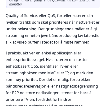
Gå hjem med en fungerende QoS-regel du kan teste på 10
minutter.
Quality of Service, eller QoS, forteller ruteren din
hvilken trafikk som skal prioriteres når nettverket er
under belastning. Det grunnleggende målet er å gi
streaming enheten jevn båndbredde og lav latenstid
slik at video buffer i stedet for å miste rammer.
I praksis, aktiver en enkel applikasjon eller
enhetsprioritetsregel. Hvis ruteren din støtter
enhetsbasert QoS, identifiser TV-en eller
streamingboksen med MAC eller IP, og merk den
som høy prioritet. Der det er mulig, foretrekker
båndbredsreservasjon eller hastighetsbegrensning
for P2P og store nedlastinger i stedet for bare å
prioritere TV-en, fordi det forhindrer