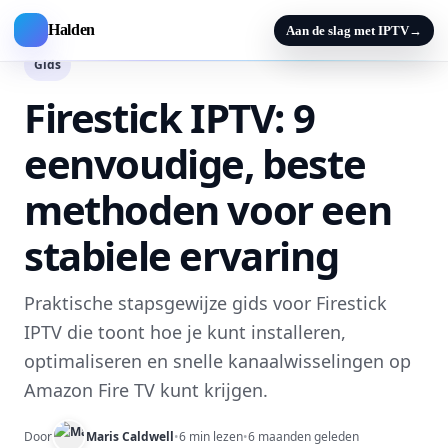
Halden
Aan de slag met IPTV
→
Gids
Firestick IPTV: 9
eenvoudige, beste
methoden voor een
stabiele ervaring
Praktische stapsgewijze gids voor Firestick
IPTV die toont hoe je kunt installeren,
optimaliseren en snelle kanaalwisselingen op
Amazon Fire TV kunt krijgen.
Door
Maris Caldwell
•
6 min lezen
•
6 maanden geleden