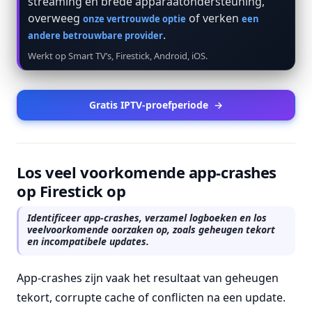
streaming en brede apparaatondersteuning,
overweeg
of verken
onze vertrouwde optie
een
.
andere betrouwbare provider
Werkt op Smart TV’s, Firestick, Android, iOS.
Gratis IPTV-proefperiode
→
Los veel voorkomende app-crashes
op Firestick op
Identificeer app-crashes, verzamel logboeken en los
veelvoorkomende oorzaken op, zoals geheugen tekort
en incompatibele updates.
App-crashes zijn vaak het resultaat van geheugen
tekort, corrupte cache of conflicten na een update.