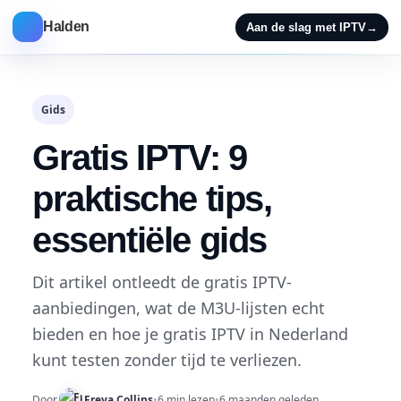
Halden
Aan de slag met IPTV
→
Gids
Gratis IPTV: 9
praktische tips,
essentiële gids
Dit artikel ontleedt de gratis IPTV-
aanbiedingen, wat de M3U-lijsten echt
bieden en hoe je gratis IPTV in Nederland
kunt testen zonder tijd te verliezen.
Door
Freya Collins
•
6 min lezen
•
6 maanden geleden