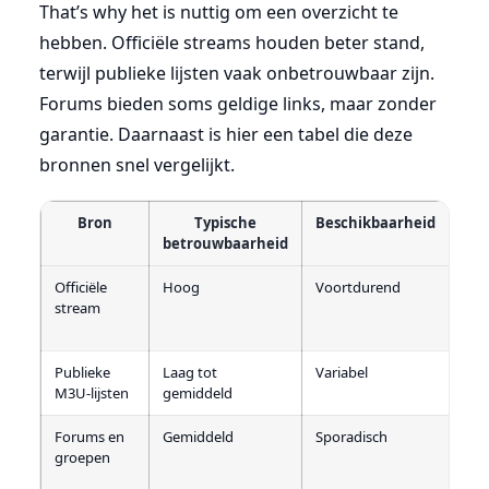
That’s why het is nuttig om een overzicht te
hebben. Officiële streams houden beter stand,
terwijl publieke lijsten vaak onbetrouwbaar zijn.
Forums bieden soms geldige links, maar zonder
garantie. Daarnaast is hier een tabel die deze
bronnen snel vergelijkt.
Bron
Typische
Beschikbaarheid
Op
betrouwbaarheid
Officiële
Hoog
Voortdurend
Bes
stream
kwal
stab
Publieke
Laag tot
Variabel
Link
M3U-lijsten
gemiddeld
vaak
Forums en
Gemiddeld
Sporadisch
Vere
groepen
han
mon