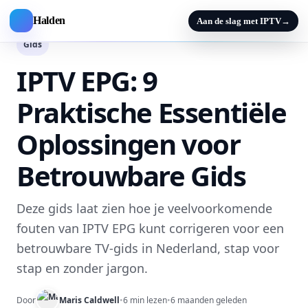
Halden
Aan de slag met IPTV
→
Gids
IPTV EPG: 9
Praktische Essentiële
Oplossingen voor
Betrouwbare Gids
Deze gids laat zien hoe je veelvoorkomende
fouten van IPTV EPG kunt corrigeren voor een
betrouwbare TV-gids in Nederland, stap voor
stap en zonder jargon.
Door
Maris Caldwell
•
6 min lezen
•
6 maanden geleden