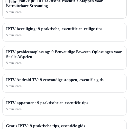
IPTV Frankrijk: 10 Praktische Essentiële Stappen voor
Pijler
Betrouwbare Streaming
5 min lezen
IPTV beveiliging: 9 praktische, essentiële en veilige tips
5 min lezen
IPTV probleemoplossing: 9 Eenvoudige Bewezen Oplossingen voor
Snelle Afspelen
5 min lezen
IPTV Android TV: 9 eenvoudige stappen, essentiële gids
5 min lezen
IPTV apparaten: 9 praktische en essentiële tips
5 min lezen
Gratis IPTV: 9 praktische tips, essentiële gids