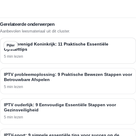
Gerelateerde onderwerpen
Aanbevolen leesmateriaal uit dit cluster.
IPTV Verenigd Koninkrijk: 11 Praktische Essentiële
Pijler
Opstarttips
5 min lezen
IPTV probleemoplossing: 9 Praktische Bewezen Stappen voor
Betrouwbare Afspelen
5 min lezen
IPTV ouderlijk: 9 Eenvoudige Essentiële Stappen voor
Gezinsveiligheid
5 min lezen
IPTV-sport: 9 simpele essentiële tips voor succes op de