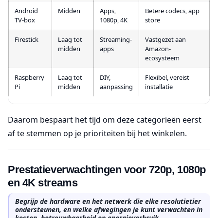
Android
Midden
Apps,
Betere codecs, app
TV-box
1080p, 4K
store
Firestick
Laag tot
Streaming-
Vastgezet aan
midden
apps
Amazon-
ecosysteem
Raspberry
Laag tot
DIY,
Flexibel, vereist
Pi
midden
aanpassing
installatie
Daarom bespaart het tijd om deze categorieën eerst
af te stemmen op je prioriteiten bij het winkelen.
Prestatieverwachtingen voor 720p, 1080p
en 4K streams
Begrijp de hardware en het netwerk die elke resolutietier
ondersteunen, en welke afwegingen je kunt verwachten in
kosten, betrouwbaarheid en energieverbruik.