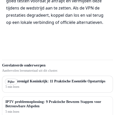
goed testen voordat je aftrapt en vermijden deze
tijdens de wedstrijd aan te zetten. Als de VPN de
prestaties degradeert, koppel dan los en val terug
op een lokale verbinding of officiële alternatieven.
Gerelateerde onderwerpen
Aanbevolen leesmateriaal uit dit cluster.
IPTV Verenigd Koninkrijk: 11 Praktische Essentiële Opstarttips
Pijler
5 min lezen
IPTV probleemoplossing: 9 Praktische Bewezen Stappen voor
Betrouwbare Afspelen
5 min lezen