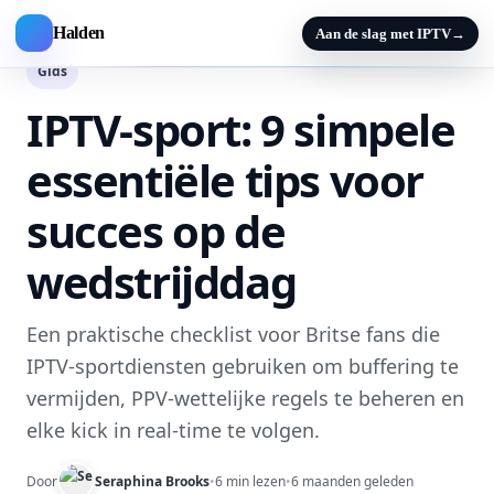
Halden
Aan de slag met IPTV
→
Gids
IPTV-sport: 9 simpele
essentiële tips voor
succes op de
wedstrijddag
Een praktische checklist voor Britse fans die
IPTV-sportdiensten gebruiken om buffering te
vermijden, PPV-wettelijke regels te beheren en
elke kick in real-time te volgen.
Door
Seraphina Brooks
•
6 min lezen
•
6 maanden geleden