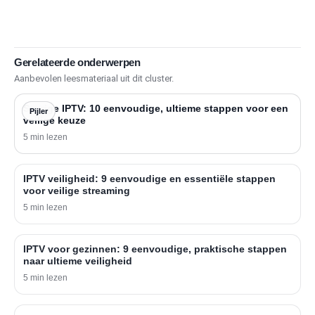
Gerelateerde onderwerpen
Aanbevolen leesmateriaal uit dit cluster.
Sverige IPTV: 10 eenvoudige, ultieme stappen voor een
Pijler
veilige keuze
5 min lezen
IPTV veiligheid: 9 eenvoudige en essentiële stappen
voor veilige streaming
5 min lezen
IPTV voor gezinnen: 9 eenvoudige, praktische stappen
naar ultieme veiligheid
5 min lezen