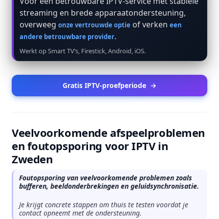
Voor een betrouwbare IPTV-service met stabiele
streaming en brede apparaatondersteuning,
overweeg
of verken
onze vertrouwde optie
een
.
andere betrouwbare provider
Werkt op Smart TV’s, Firestick, Android, iOS.
Gratis IPTV-proefperiode
→
Veelvoorkomende afspeelproblemen
en foutopsporing voor IPTV in
Zweden
Foutopsporing van veelvoorkomende problemen zoals
bufferen, beeldonderbrekingen en geluidsynchronisatie.
Je krijgt concrete stappen om thuis te testen voordat je
contact opneemt met de ondersteuning.