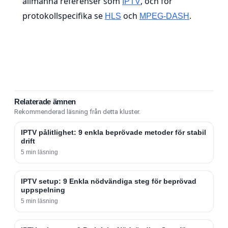
allmänna referenser som
, och för
IPTV
protokollspecifika se
och
.
HLS
MPEG-DASH
Relaterade ämnen
Rekommenderad läsning från detta kluster.
IPTV pålitlighet: 9 enkla beprövade metoder för stabil
drift
5 min läsning
IPTV setup: 9 Enkla nödvändiga steg för beprövad
uppspelning
5 min läsning