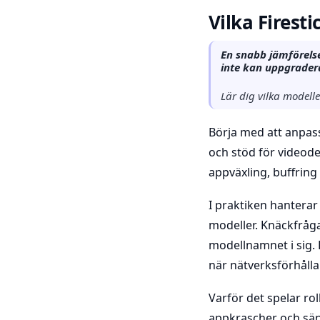
Vilka Firesti
En snabb jämförelse
inte kan uppgradera
Lär dig vilka modell
Börja med att anpass
och stöd för videod
appväxling, buffring
I praktiken hanterar
modeller. Knäckfråga
modellnamnet i sig. 
när nätverksförhålla
Varför det spelar r
appkrascher och sä