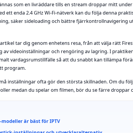
nnas som en livräddare tills en stream droppar mitt under e
d ett enda 2.4 GHz Wi-Fi-nätverk kan du följa denna prak
lning, säker sideloading och bättre fjärrkontrollnavigering u
rtikel tar dig genom enhetens resa, från att välja rätt Firest
g av videoinställningar och rengöring av lagring. I praktiken
alt vardagsrumstillfälle så att du snabbt kan tillämpa för
ett program.
må inställningar ofta gör den största skillnaden. Om du föl
oller medan du spelar om filmen, bör du se färre droppar 
k-modeller är bäst för IPTV
estick-inställningar och utvecklaralternativ