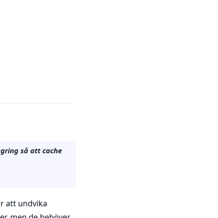
.
gring så att cache
ör att undvika
ler, men de behöver