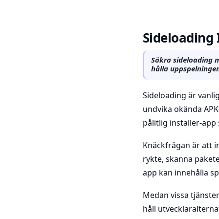
Sideloading
Säkra sideloading m
hålla uppspelningen
Sideloading är vanli
undvika okända APK-
pålitlig installer-ap
Knäckfrågan är att i
rykte, skanna paketen
app kan innehålla sp
Medan vissa tjänster 
håll utvecklaralterna