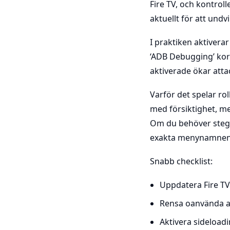
Fire TV, och kontroll
aktuellt för att und
I praktiken aktiverar
‘ADB Debugging’ kort
aktiverade ökar atta
Varför det spelar rol
med försiktighet, me
Om du behöver steg-f
exakta menynamnen
Snabb checklist:
Uppdatera Fire T
Rensa oanvända ap
Aktivera sideloadi