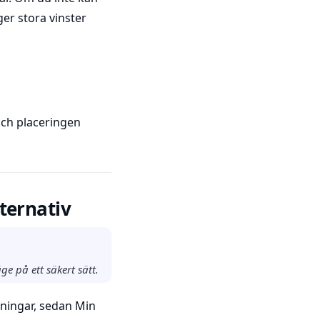
er stora vinster
och placeringen
lternativ
e på ett säkert sätt.
lningar, sedan Min