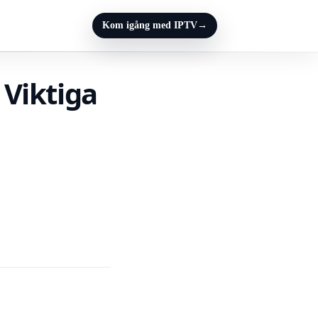
Kom igång med IPTV
→
 Viktiga