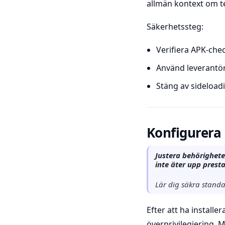
allmän kontext om t
Säkerhetssteg:
Verifiera APK-che
Använd leverantörs
Stäng av sideloadi
Konfigurera
Justera behörighete
inte äter upp prest
Lär dig säkra standa
Efter att ha installe
överprivilegiering.