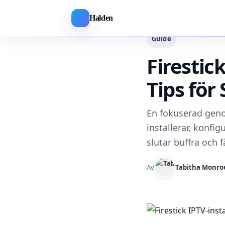
Halden
Guide
Firestick
Tips för
En fokuserad geno
installerar, konfi
slutar buffra och få
Av
Tabitha Monro