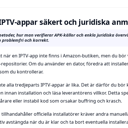
 IPTV-appar säkert och juridiska an
etoder, hur man verifierar APK-källor och enkla juridiska överv
 problemfri och korrekt.
gt när en IPTV-app inte finns i Amazon-butiken, men du bör v
repositorier. Om du använder en dator, föredra att install
p som du kontrollerar.
nte alla tredjeparts IPTV-appar är lika. Det är därför du bör
 innan installation och läsa leverantörens villkor. Detta sp
årare eller instabil kod som orsakar buffring och krasch.
tillhandahåller officiella installatörer kräver andra manuella
tiv avstängda när du är klar och ta bort eventuella installer