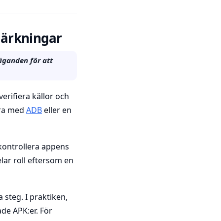
märkningar
äganden för att
erifiera källor och
era med
ADB
eller en
 kontrollera appens
elar roll eftersom en
 steg. I praktiken,
ade APK:er. För