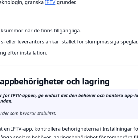
eknologin, granska
IPTV
grunder.
cksummor när de finns tillgängliga.
- eller leverantörslänkar istället för slumpmässiga speglar
ng efter installation.
 appbehörigheter och lagring
r för IPTV-appen, ge endast det den behöver och hantera app-la
andan.
rder som bevarar stabilitet.
rat en IPTV-app, kontrollera behörigheterna i Inställningar f
 Många spelare behöver lagringsbehörighet för temporära fi