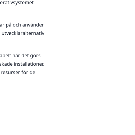
operativsystemet
itar på och använder
utvecklaralternativ
kabelt när det görs
kade installationer.
resurser för de