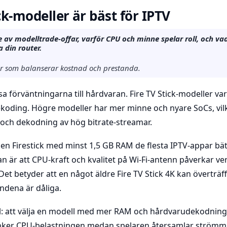
ck-modeller är bäst för IPTV
 av modelltrade-offar, varför CPU och minne spelar roll, och va
 din router.
er som balanserar kostnad och prestanda.
a förväntningarna till hårdvaran. Fire TV Stick-modeller v
ekoding. Högre modeller har mer minne och nyare SoCs, vil
 och dekodning av hög bitrate-streamar.
 en Firestick med minst 1,5 GB RAM de flesta IPTV-appar bät
n är att CPU-kraft och kvalitet på Wi-Fi-antenn påverkar ve
Det betyder att en något äldre Fire TV Stick 4K kan överträff
ndena är dåliga.
oll: att välja en modell med mer RAM och hårdvarudekodnin
nker CPU-belastningen medan spelaren återsamlar strömma