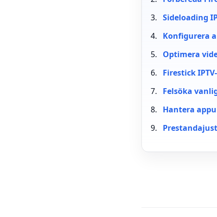
Sideloading I
Konfigurera a
Optimera vide
Firestick IPTV
Felsöka vanli
Hantera appup
Prestandajust