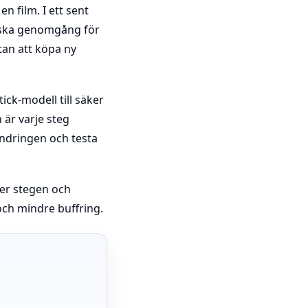
n film. I ett sent
tiska genomgång för
tan att köpa ny
ick-modell till säker
 är varje steg
ändringen och testa
jer stegen och
och mindre buffring.