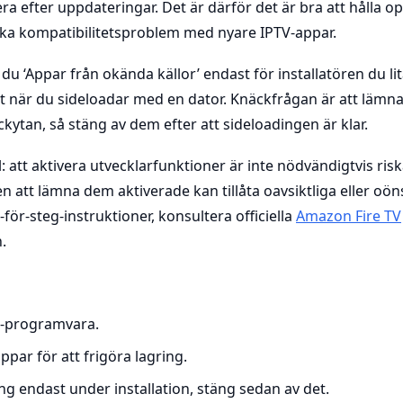
era efter uppdateringar. Det är därför det är bra att hålla 
vika kompatibilitetsproblem med nyare IPTV-appar.
 du ‘Appar från okända källor’ endast för installatören du l
 när du sideloadar med en dator. Knäckfrågan är att lämna 
ckytan, så stäng av dem efter att sideloadingen är klar.
l: att aktivera utvecklarfunktioner är inte nödvändigtvis ris
n att lämna dem aktiverade kan tillåta oavsiktliga eller oöns
ör-steg-instruktioner, konsultera officiella
Amazon Fire TV
.
V-programvara.
par för att frigöra lagring.
ng endast under installation, stäng sedan av det.