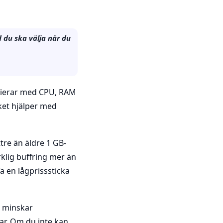
d du ska välja när du
arierar med CPU, RAM
ket hjälper med
tre än äldre 1 GB-
rklig buffring mer än
a en lågprisssticka
g minskar
r. Om du inte kan