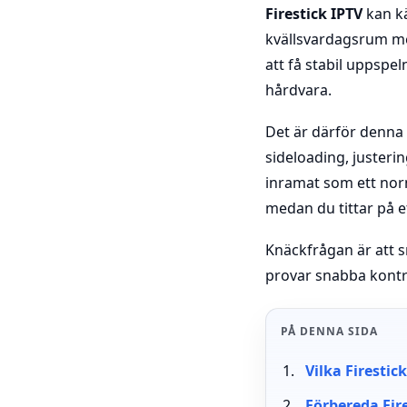
Firestick IPTV
kan kä
kvällsvardagsrum me
att få stabil uppspe
hårdvara.
Det är därför denna a
sideloading, justerin
inramat som ett norm
medan du tittar på 
Knäckfrågan är att s
provar snabba kontr
PÅ DENNA SIDA
Vilka Firestic
Förbereda Fir