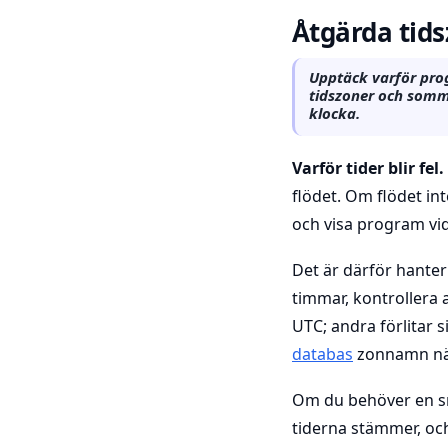
Åtgärda tid
Upptäck varför prog
tidszoner och somm
klocka.
Varför tider blir fel.
flödet. Om flödet in
och visa program vid
Det är därför hanter
timmar, kontrollera 
UTC; andra förlitar 
databas
zonnamn när
Om du behöver en sna
tiderna stämmer, och