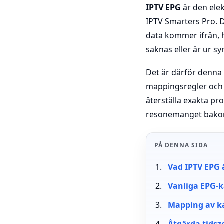
IPTV EPG
är den elek
IPTV Smarters Pro. D
data kommer ifrån, h
saknas eller är ur sy
Det är därför denna
mappingsregler och t
återställa exakta pr
resonemanget bakom v
PÅ DENNA SIDA
Vad IPTV EPG 
Vanliga EPG-k
Mapping av ka