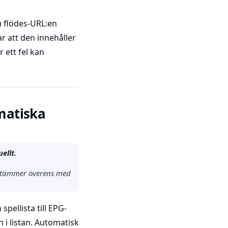
u flödes-URL:en
ar att den innehåller
 ett fel kan
matiska
ellt.
n stämmer överens med
pellista till EPG-
 i listan. Automatisk