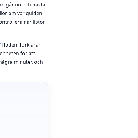
om går nu och nästa i
ller om var guiden
ntrollera när listor
V
flöden, förklarar
enheten för att
 några minuter, och