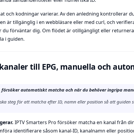
ända sändaridentiteter eller numeriska ID.
at och kodningar varierar. Av den anledning kontrollerar d
den är tillgänglig i en webbläsare eller med curl, och verifier
 du förväntar dig. Om flödet är otillgängligt eller returnerar
la i guiden.
kanaler till EPG, manuella och auto
o försöker automatiskt matcha och när du behöver ingripa manu
ka steg för att matcha efter ID, namn eller position så att guide
gerar.
IPTV Smarters Pro försöker matcha en kanal från din s
föra identifierare såsom kanal-ID, kanalnamn eller position