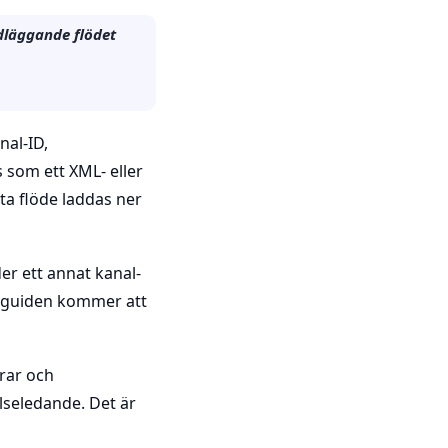
dläggande flödet
al-ID,
 som ett XML- eller
tta flöde laddas ner
er ett annat kanal-
h guiden kommer att
rar och
ilseledande. Det är