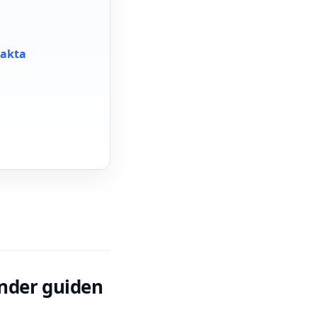
takta
änder guiden