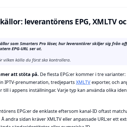
källor: leverantörens EPG, XMLTV o
ällor som Smarters Pro läser, hur leverantörer skiljer sig från o
extern EPG-URL ser ut.
 vilken källa du först ska kontrollera.
mer att stöta på.
De flesta EPG:er kommer i tre varianter:
din IPTV-prenumeration, tredjeparts
XMLTV
exporter, och a
till i appens inställningar. Varje typ kan använda olika iden
antörens EPG:er de enklaste eftersom kanal-ID oftast match
. Å andra sidan kräver XMLTV eller anpassade URL:er ett e