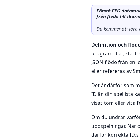
Förstå EPG datamod
från flöde till skär
Du kommer att lära 
Definition och flöde
programtitlar, start
JSON-flöde från en l
eller refereras av 
Det är därför som ma
ID än din spellista
visas tom eller visa 
Om du undrar varför 
uppspelningar. När d
därför korrekta ID:s 