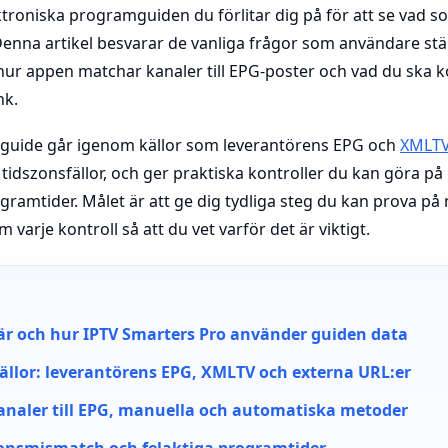
troniska programguiden du förlitar dig på för att se vad s
enna artikel besvarar de vanliga frågor som användare stä
ur appen matchar kanaler till EPG-poster och vad du ska ko
nk.
 guide går igenom källor som leverantörens EPG och
XMLT
idszonsfällor, och ger praktiska kontroller du kan göra på 
ogramtider. Målet är att ge dig tydliga steg du kan prova på
arje kontroll så att du vet varför det är viktigt.
är och hur IPTV Smarters Pro använder guiden data
ällor: leverantörens EPG, XMLTV och externa URL:er
naler till EPG, manuella och automatiska metoder