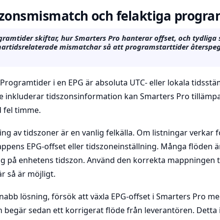
szonsmismatch och felaktiga progra
ramtider skiftar, hur Smarters Pro hanterar offset, och tydliga 
artidsrelaterade mismatchar så att programstarttider återspegl
Programtider i en EPG är absoluta UTC- eller lokala tidsst
te inkluderar tidszonsinformation kan Smarters Pro tillämp
 fel timme.
ing av tidszoner är en vanlig felkälla. Om listningar verkar
appens EPG-offset eller tidszoneinställning. Många flöden är
sig på enhetens tidszon. Använd den korrekta mappningen ti
 så är möjligt.
bb lösning, försök att växla EPG-offset i Smarters Pro med
 begär sedan ett korrigerat flöde från leverantören. Detta 