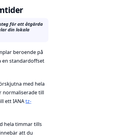
mtider
steg för att åtgärda
ar din lokala
ämplar beroende på
a en standardoffset
 förskjutna med hela
 normaliserade till
ll ett IANA
tz-
 hela timmar tills
innebär att du