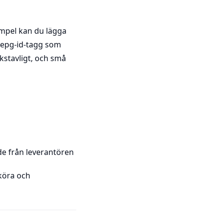
mpel kan du lägga
n epg-id-tagg som
kstavligt, och små
de från leverantören
köra och