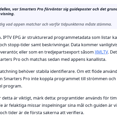
ellen, var Smarters Pro förväntar sig guideposter och det grun
mvisning.
dig vad appen matchar och varför tidpunkterna måste stämma.
.
IPTV EPG är strukturerad programmetadata som listar kan
- och stopp-tider samt beskrivningar. Data kommer vanligtvis
everantör, eller som en tredjepartsexport såsom
XMLTV
. De
Smarters Pro och matchas sedan med appens kanallista.
tchning behöver stabila identifierare. Om ett flöde använd
 kan Smarters Pro inte koppla programmet till strömmen oc
fel program.
detta är viktigt, märk detta: programtider används för tim
e är felaktiga missar inspelningar sina mål och guiden är v
och tider är de första sakerna att verifiera.