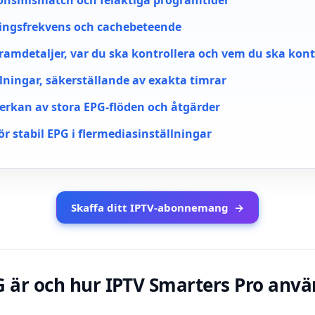
onsmismatch och felaktiga programtider
ingsfrekvens och cachebeteende
amdetaljer, var du ska kontrollera och vem du ska kon
lningar, säkerställande av exakta timrar
rkan av stora EPG-flöden och åtgärder
ör stabil EPG i flermediasinställningar
Skaffa ditt IPTV-abonnemang
→
G är och hur IPTV Smarters Pro anv