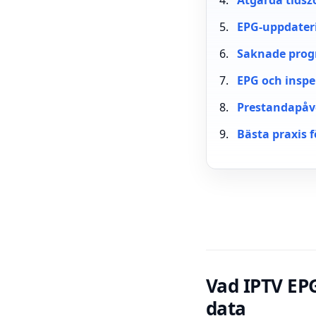
Åtgärda tidsz
EPG-uppdater
Saknade progr
EPG och inspe
Prestandapåve
Bästa praxis f
Vad IPTV EP
data