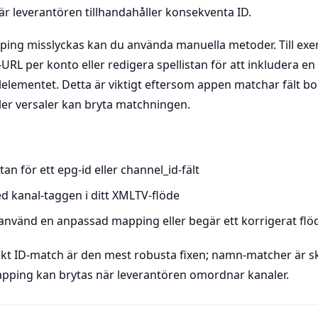
r leverantören tillhandahåller konsekventa ID.
ng misslyckas kan du använda manuella metoder. Till exe
-URL per konto eller redigera spellistan för att inkludera e
lementet. Detta är viktigt eftersom appen matchar fält bo
eller versaler kan bryta matchningen.
tan för ett epg-id eller channel_id-fält
ed kanal-taggen i ditt XMLTV-flöde
, använd en anpassad mapping eller begär ett korrigerat flö
rekt ID-match är den mest robusta fixen; namn-matcher är s
ping kan brytas när leverantören omordnar kanaler.