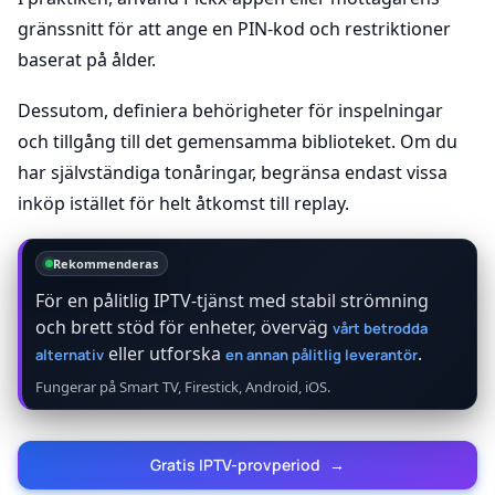
gränssnitt för att ange en PIN-kod och restriktioner
baserat på ålder.
Dessutom, definiera behörigheter för inspelningar
och tillgång till det gemensamma biblioteket. Om du
har självständiga tonåringar, begränsa endast vissa
inköp istället för helt åtkomst till replay.
Rekommenderas
För en pålitlig IPTV-tjänst med stabil strömning
och brett stöd för enheter, överväg
vårt betrodda
eller utforska
.
alternativ
en annan pålitlig leverantör
Fungerar på Smart TV, Firestick, Android, iOS.
Gratis IPTV-provperiod
→