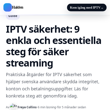
Halden
Kom igång med IPTV
→
Guide
IPTV säkerhet: 9
enkla och essentiella
steg för säker
streaming
Praktiska åtgärder för IPTV säkerhet som
hjälper svenska användare skydda integritet,
konton och betalningsuppgifter. Läs för
konkreta steg att genomföra idag.
Av
Freya Collins
•
6 min läsning
•
för 5 månader sedan