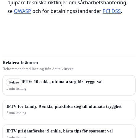
djupare tekniska riktlinjer om sårbarhetshantering,
se
OWASP
och för betalningsstandarder
PCI DSS
.
Relaterade ämnen
Rekommenderad läsning från detta kluster.
Sverige IPTV: 10 enkla, ultimata steg för tryggt val
Pelare
5 min läsning
IPTV för familj: 9 enkla, praktiska steg till ultimata trygghet
5 min läsning
IPTV prisjämförelse: 9 enkla, bästa tips för sparsamt val
5 min läsning