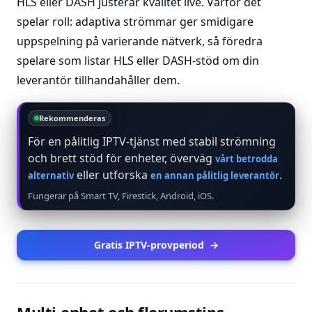
HLS eller DASH justerar kvalitet live. Varför det
spelar roll: adaptiva strömmar ger smidigare
uppspelning på varierande nätverk, så föredra
spelare som listar HLS eller DASH-stöd om din
leverantör tillhandahåller dem.
Rekommenderas
För en pålitlig IPTV-tjänst med stabil strömning
och brett stöd för enheter, överväg
vårt betrodda
eller utforska
.
alternativ
en annan pålitlig leverantör
Fungerar på Smart TV, Firestick, Android, iOS.
Gratis IPTV-provperiod
→