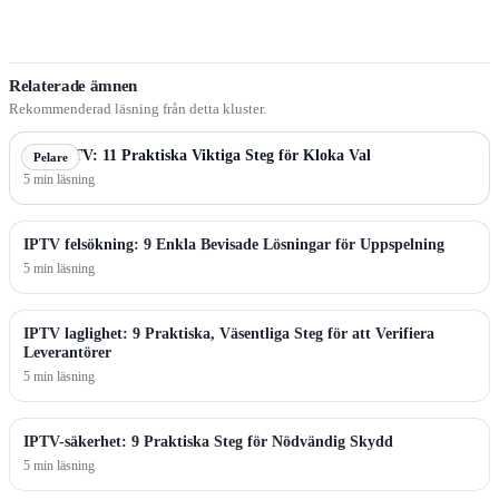
Relaterade ämnen
Rekommenderad läsning från detta kluster.
Köp IPTV: 11 Praktiska Viktiga Steg för Kloka Val
Pelare
5 min läsning
IPTV felsökning: 9 Enkla Bevisade Lösningar för Uppspelning
5 min läsning
IPTV laglighet: 9 Praktiska, Väsentliga Steg för att Verifiera
Leverantörer
5 min läsning
IPTV-säkerhet: 9 Praktiska Steg för Nödvändig Skydd
5 min läsning