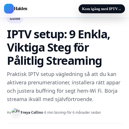
Halden
Kom igång med IPTV
→
Guide
IPTV setup: 9 Enkla,
Viktiga Steg för
Pålitlig Streaming
Praktisk IPTV setup vägledning så att du kan
aktivera prenumerationer, installera rätt appar
och justera buffring för segt hem-Wi Fi. Börja
streama ikväll med självförtroende.
Av
Freya Collins
•
6 min läsning
•
för 6 månader sedan