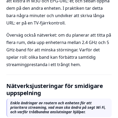
att klistra in M3U och EPG-URL: er, och sedan öppna
dem på den andra enheten. I praktiken tar detta
bara några minuter och undviker att skriva långa
URL: er på en TV-fjärrkontroll.
Överväg också nätverket: om du planerar att titta på
flera rum, dela upp enheterna mellan 2.4 GHz och 5
GHz-band för att minska störningar. Varför det
spelar roll: olika band kan förbättra samtidig
streamingprestanda i ett trångt hem.
Nätverksjusteringar för smidigare
uppspelning
Enkla ändringar av routern och enheten för att
prioritera streaming, vad man ska ändra på segt Wi Fi,
och varför trådbundna anslutningar hjälper.