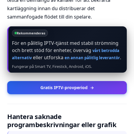
testa en delmängd av kanaler för att bekräfta
kartläggning innan du distribuerar det
sammanfogade flödet till din spelare.
Rekommenderas
För en pålitlig IPTV-tjänst med stabil strömning
och brett stöd för enheter, överväg
vårt betrodda
eller utforska
.
alternativ
en annan pålitlig leverantör
Fungerar på Smart TV, Firestick, Android, iOS.
Gratis IPTV-provperiod
→
Hantera saknade
programbeskrivningar eller grafik