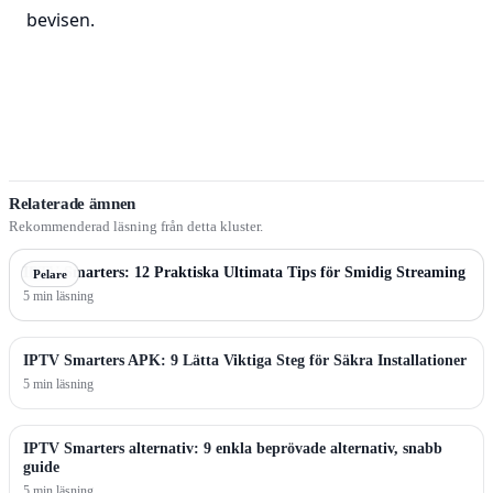
bevisen.
Relaterade ämnen
Rekommenderad läsning från detta kluster.
IPTV Smarters: 12 Praktiska Ultimata Tips för Smidig Streaming
Pelare
5 min läsning
IPTV Smarters APK: 9 Lätta Viktiga Steg för Säkra Installationer
5 min läsning
IPTV Smarters alternativ: 9 enkla beprövade alternativ, snabb
guide
5 min läsning