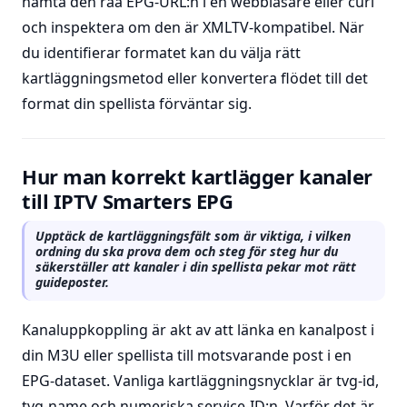
hämta den råa EPG-URL:n i en webbläsare eller curl
och inspektera om den är XMLTV-kompatibel. När
du identifierar formatet kan du välja rätt
kartläggningsmetod eller konvertera flödet till det
format din spellista förväntar sig.
Hur man korrekt kartlägger kanaler
till IPTV Smarters EPG
Upptäck de kartläggningsfält som är viktiga, i vilken
ordning du ska prova dem och steg för steg hur du
säkerställer att kanaler i din spellista pekar mot rätt
guideposter.
Kanaluppkoppling är akt av att länka en kanalpost i
din M3U eller spellista till motsvarande post i en
EPG-dataset. Vanliga kartläggningsnycklar är tvg-id,
tvg-name och numeriska service-ID:n. Varför det är