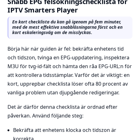
Snabb EPG felsökningschecklista för
IPTV Smarters Player
En kort checklista du kan gå igenom på fem minuter,
med de mest effektiva snabblösningarna först och en
kort eskaleringsväg om de misslyckas.
Börja här när guiden är fel: bekräfta enhetens tid
och tidszon, tvinga en EPG-uppdatering, inspektera
M3U för tvg-id-fält och hämta den råa EPG-URL:n för
att kontrollera tidsstämplar. Varför det är viktigt: en
kort, upprepbar checklista löser ofta 80 procent av
vanliga problem utan djupgående redigeringar.
Det är därför denna checklista är ordnad efter
påverkan. Använd följande steg:
Bekräfta att enhetens klocka och tidszon är
korrekta.