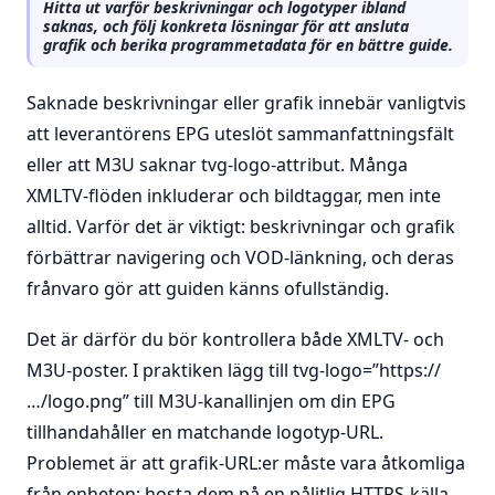
Hitta ut varför beskrivningar och logotyper ibland
saknas, och följ konkreta lösningar för att ansluta
grafik och berika programmetadata för en bättre guide.
Saknade beskrivningar eller grafik innebär vanligtvis
att leverantörens EPG uteslöt sammanfattningsfält
eller att M3U saknar tvg-logo-attribut. Många
XMLTV-flöden inkluderar
och bildtaggar, men inte
alltid. Varför det är viktigt: beskrivningar och grafik
förbättrar navigering och VOD-länkning, och deras
frånvaro gör att guiden känns ofullständig.
Det är därför du bör kontrollera både XMLTV- och
M3U-poster. I praktiken lägg till tvg-logo=”https://
…/logo.png” till M3U-kanallinjen om din EPG
tillhandahåller en matchande logotyp-URL.
Problemet är att grafik-URL:er måste vara åtkomliga
från enheten; hosta dem på en pålitlig HTTPS-källa