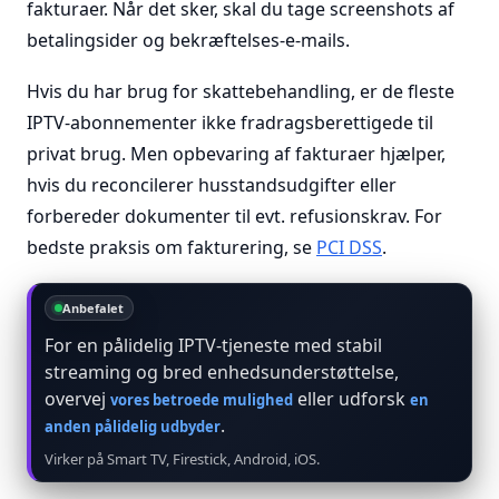
fakturaer. Når det sker, skal du tage screenshots af
betalingsider og bekræftelses-e-mails.
Hvis du har brug for skattebehandling, er de fleste
IPTV-abonnementer ikke fradragsberettigede til
privat brug. Men opbevaring af fakturaer hjælper,
hvis du reconcilerer husstandsudgifter eller
forbereder dokumenter til evt. refusionskrav. For
bedste praksis om fakturering, se
PCI DSS
.
Anbefalet
For en pålidelig IPTV-tjeneste med stabil
streaming og bred enhedsunderstøttelse,
overvej
eller udforsk
vores betroede mulighed
en
.
anden pålidelig udbyder
Virker på Smart TV, Firestick, Android, iOS.