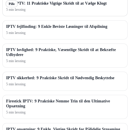
Køb IPTV: 11 Praktiske Vigtige Skridt til at Vælge Klogt
Pille
5 min læsning
IPTV fejlfinding: 9 Enkle Beviste Løsninger til Afspilning
5 min læsning
IPTV lovlighed: 9 Praktiske, Væsentlige Skridt til at Bekræfte
Udbydere
5 min læsning
IPTV sikkerhed: 9 Praktiske Skridt til Nødvendig Beskyttelse
5 min læsning
Firestick IPTV: 9 Praktiske Nemme Trin til den Ultimative
Opsætning
5 min læsning
IPTV opsætning: 9 Enkle, Vigtige Skridt for Pålidelig Streaming