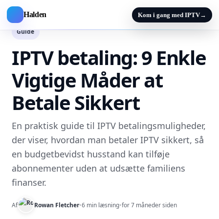
Halden
Kom i gang med IPTV
→
Guide
IPTV betaling: 9 Enkle
Vigtige Måder at
Betale Sikkert
En praktisk guide til IPTV betalingsmuligheder,
der viser, hvordan man betaler IPTV sikkert, så
en budgetbevidst husstand kan tilføje
abonnementer uden at udsætte familiens
finanser.
Af
Rowan Fletcher
•
6 min læsning
•
for 7 måneder siden