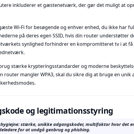
re inkluderer et gæstenetværk, der gør det muligt at opnå
n gæste Wi-Fi for besøgende og enhver enhed, du ikke har ful
ederne på deres egen SSID, hvis din router understøtter det
tværkets synlighed forhindrer en kompromitteret tv i at få ad
vednetværk.
, brug stærke krypteringsstandarder og moderne beskyttel
din router mangler WPA3, skal du sikre dig at bruge en uni
ikkerhedsmodes.
gskode og legitimationsstyring
shygiejne: stærke, unikke adgangskoder, multifaktor hvor det er
eledere for at undgå genbrug og phishing.