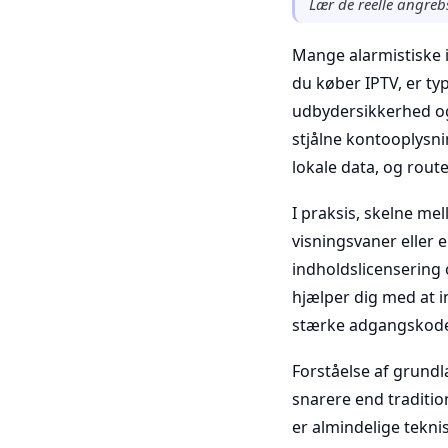
Lær de reelle angreb
Mange alarmistiske i
du køber IPTV, er ty
udbydersikkerhed og
stjålne kontooplysni
lokale data, og rout
I praksis, skelne mell
visningsvaner eller 
indholdslicensering o
hjælper dig med at i
stærke adgangskoder
Forståelse af grundl
snarere end traditio
er almindelige teknis