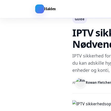
Halden
Guide
IPTV sik
Nødvend
IPTV sikkerhed for
du kan adskille hyp
enheder og konti, 
Af
Rowan Fletche