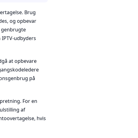
vertagelse. Brug
ydes, og opbevar
r genbrugte
in IPTV-udbyders
ndgå at opbevare
adgangskodeledere
tionsgenbrug på
retning. For en
stilling af
toovertagelse, hvis