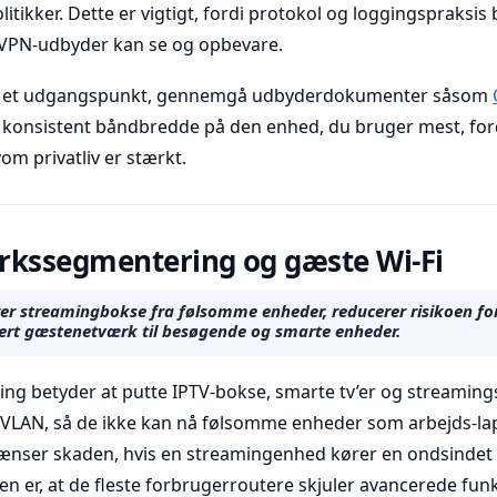
olitikker. Dette er vigtigt, fordi protokol og loggingspraksi
VPN-udbyder kan se og opbevare.
or et udgangspunkt, gennemgå udbyderdokumenter såsom
 konsistent båndbredde på den enhed, du bruger mest, ford
om privatliv er stærkt.
rkssegmentering og gæste Wi-Fi
er streamingbokse fra følsomme enheder, reducerer risikoen for
kert gæstenetværk til besøgende og smarte enheder.
g betyder at putte IPTV-bokse, smarte tv’er og streaming
r VLAN, så de ikke kan nå følsomme enheder som arbejds-lap
nser skaden, hvis en streamingenhed kører en ondsindet a
en er, at de fleste forbrugerroutere skjuler avancerede fu