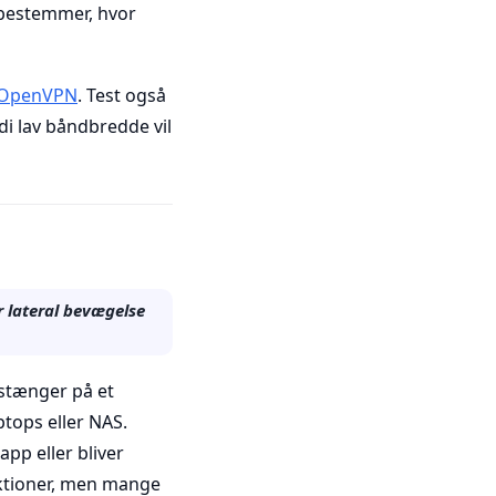
s bestemmer, hvor
OpenVPN
. Test også
i lav båndbredde vil
 lateral bevægelse
stænger på et
tops eller NAS.
pp eller bliver
nktioner, men mange