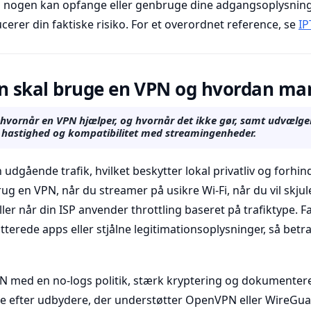
an nogen kan opfange eller genbruge dine adgangsoplysninge
erer din faktiske risiko. For et overordnet reference, se
IP
 skal bruge en VPN og hvordan ma
 hvornår en VPN hjælper, og hvornår det ikke gør, samt udvælgels
iv, hastighed og kompatibilitet med streamingenheder.
udgående trafik, hvilket beskytter lokal privatliv og forhin
g en VPN, når du streamer på usikre Wi-Fi, når du vil skju
ller når din ISP anvender throttling baseret på trafiktype. Fa
terede apps eller stjålne legitimationsoplysninger, så betr
VPN med en no-logs politik, stærk kryptering og dokumenter
e efter udbydere, der understøtter OpenVPN eller WireGua