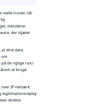
reelle trusler, når
lig
et, inkluderer
ware, der stjæler
, at dine data,
ng om
på de rigtige risici
, såsom at bruge
t over IP-netværk
g legitimationsreplay
reber direkte