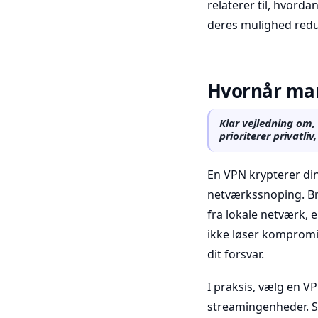
relaterer til, hvord
deres mulighed reduc
Hvornår man
Klar vejledning om,
prioriterer privatl
En VPN krypterer din 
netværkssnoping. Bru
fra lokale netværk, e
ikke løser kompromit
dit forsvar.
I praksis, vælg en 
streamingenheder. S