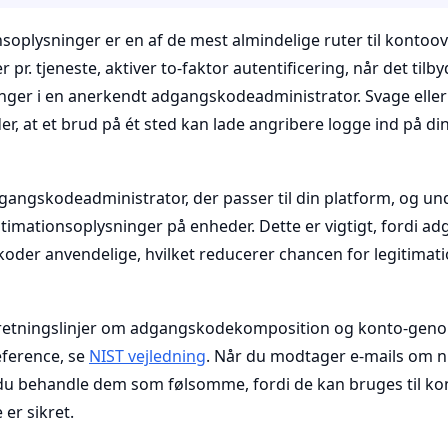
onsoplysninger er en af de mest almindelige ruter til kontoo
pr. tjeneste, aktiver to-faktor autentificering, når det tilb
inger i en anerkendt adgangskodeadministrator. Svage elle
, at et brud på ét sted kan lade angribere logge ind på d
dgangskodeadministrator, der passer til din platform, og u
itimationsoplysninger på enheder. Dette er vigtigt, fordi 
oder anvendelige, hvilket reducerer chancen for legitima
retningslinjer om adgangskodekomposition og konto-genop
eference, se
NIST vejledning
. Når du modtager e-mails om nul
du behandle dem som følsomme, fordi de kan bruges til kon
 er sikret.