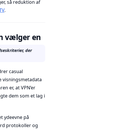
r, så reduktion af
TV
.
n vælger en
eskriterier, der
drer casual
le visningsmetadata
ren er, at VPN’er
agte dem som et lag i
et ydeevne på
rd protokoller og