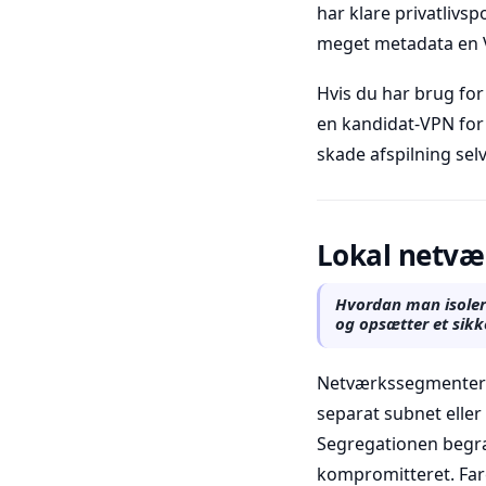
har klare privatlivsp
meget metadata en 
Hvis du har brug f
en kandidat-VPN for
skade afspilning selv
Lokal netvæ
Hvordan man isoler
og opsætter et sik
Netværkssegmenterin
separat subnet elle
Segregationen begræ
kompromitteret. Far