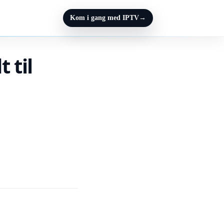
Kom i gang med IPTV
→
 til