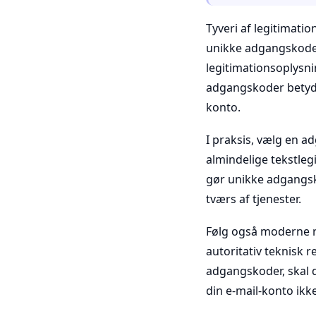
Tyveri af legitimati
unikke adgangskoder 
legitimationsoplysn
adgangskoder betyder
konto.
I praksis, vælg en a
almindelige tekstleg
gør unikke adgangsk
tværs af tjenester.
Følg også moderne 
autoritativ teknisk r
adgangskoder, skal 
din e-mail-konto ikke