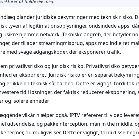
svektorer at holde øje med.
ndlæg blander juridiske bekymringer med teknisk risiko. De 
pisk tyveri af legitimationsoplysninger, ondsindede apps, dår
 usikre hjemme-netværk. Tekniske angreb, der betyder nog
nger, der tillader streamingmisbrug, apps med indlejret mal
ere med svage adgangskoder, der eksponerer trafik.
em privatlivsrisiko og juridisk risiko. Privatlivsrisiko betyder
enhed er eksponeret. Juridisk risiko er en separat bekymri
g er ikke en teknisk sårbarhed. Dette er vigtigt, fordi fokus 
nvestere tid i løsninger, der faktisk reducerer eksponering
 og isolere enheder.
æggende vilkår hjælper også. IPTV refererer til video levere
nel udsendelse, og pakkeinterception, man in the middle, o
ke termer, du muligvis ser. Dette er vigtigt, fordi disse beg