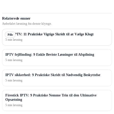
Relaterede emner
Anbefalet læsning fra denne klynge.
Køb IPTV: 11 Praktiske Vigtige Skridt til at Vælge Klogt
Pille
5 min læsning
IPTV fejlfinding: 9 Enkle Beviste Løsninger til Afspilning
5 min læsning
IPTV sikkerhed: 9 Praktiske Skridt til Nødvendig Beskyttelse
5 min læsning
Firestick IPTV: 9 Praktiske Nemme Trin til den Ultimative
Opsætning
5 min læsning