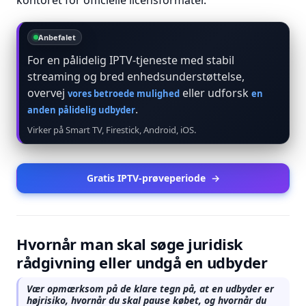
kontoret for officielle licensformater.
Anbefalet
For en pålidelig IPTV-tjeneste med stabil
streaming og bred enhedsunderstøttelse,
overvej
eller udforsk
vores betroede mulighed
en
.
anden pålidelig udbyder
Virker på Smart TV, Firestick, Android, iOS.
Gratis IPTV-prøveperiode
→
Hvornår man skal søge juridisk
rådgivning eller undgå en udbyder
Vær opmærksom på de klare tegn på, at en udbyder er
højrisiko, hvornår du skal pause købet, og hvornår du