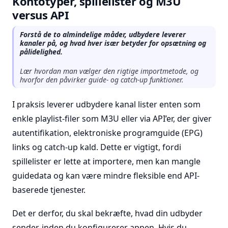
Kontotyper, spillelister og M3U
versus API
Forstå de to almindelige måder, udbydere leverer
kanaler på, og hvad hver især betyder for opsætning og
pålidelighed.
Lær hvordan man vælger den rigtige importmetode, og
hvorfor den påvirker guide- og catch-up funktioner.
I praksis leverer udbydere kanal lister enten som
enkle playlist-filer som M3U eller via API’er, der giver
autentifikation, elektroniske programguide (EPG)
links og catch-up kald. Dette er vigtigt, fordi
spillelister er lette at importere, men kan mangle
guidedata og kan være mindre fleksible end API-
baserede tjenester.
Det er derfor, du skal bekræfte, hvad din udbyder
sender, inden du konfigurerer appen. Hvis du