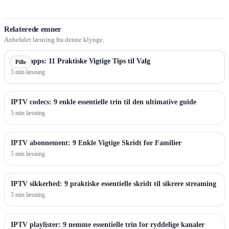
Relaterede emner
Anbefalet læsning fra denne klynge.
IPTV apps: 11 Praktiske Vigtige Tips til Valg
Pille
5 min læsning
IPTV codecs: 9 enkle essentielle trin til den ultimative guide
5 min læsning
IPTV abonnement: 9 Enkle Vigtige Skridt for Familier
5 min læsning
IPTV sikkerhed: 9 praktiske essentielle skridt til sikrere streaming
5 min læsning
IPTV playlister: 9 nemme essentielle trin for ryddelige kanaler