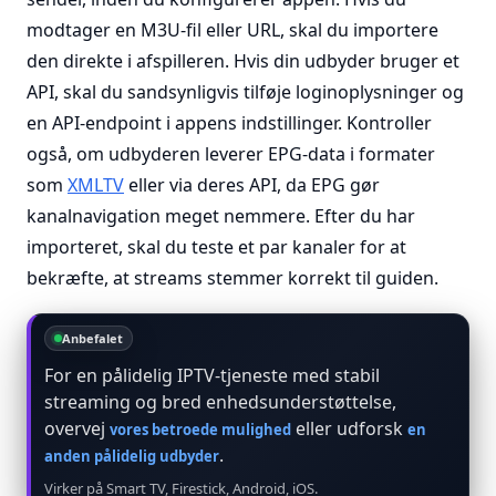
modtager en M3U-fil eller URL, skal du importere
den direkte i afspilleren. Hvis din udbyder bruger et
API, skal du sandsynligvis tilføje loginoplysninger og
en API-endpoint i appens indstillinger. Kontroller
også, om udbyderen leverer EPG-data i formater
som
XMLTV
eller via deres API, da EPG gør
kanalnavigation meget nemmere. Efter du har
importeret, skal du teste et par kanaler for at
bekræfte, at streams stemmer korrekt til guiden.
Anbefalet
For en pålidelig IPTV-tjeneste med stabil
streaming og bred enhedsunderstøttelse,
overvej
eller udforsk
vores betroede mulighed
en
.
anden pålidelig udbyder
Virker på Smart TV, Firestick, Android, iOS.