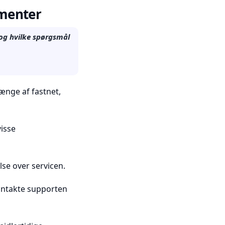
ementer
 og hvilke spørgsmål
ænge af fastnet,
isse
lse over servicen.
kontakte supporten