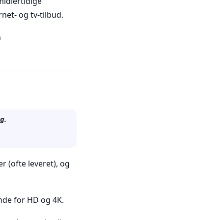
idlertidige
et- og tv-tilbud.
m
g.
r (ofte leveret), og
ende for HD og 4K.