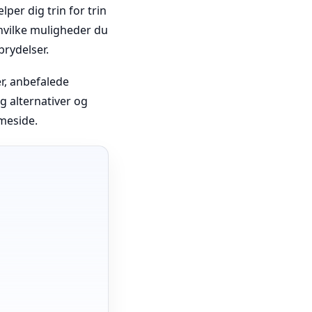
per dig trin for trin
 hvilke muligheder du
brydelser.
er, anbefalede
g alternativer og
eside.