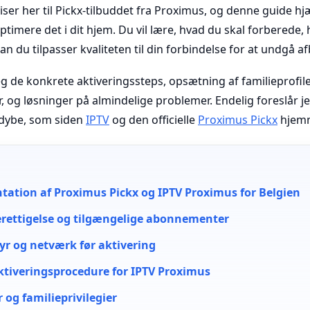
ser her til Pickx-tilbuddet fra Proximus, og denne guide hjæl
ptimere det i dit hjem. Du vil lære, hvad du skal forberede,
n du tilpasser kvaliteten til din forbindelse for at undgå af
eg de konkrete aktiveringssteps, opsætning af familieprofil
r, og løsninger på almindelige problemer. Endelig foreslår je
uddybe, som siden
IPTV
og den officielle
Proximus Pickx
hjemm
tation af Proximus Pickx og IPTV Proximus for Belgien
erettigelse og tilgængelige abonnementer
yr og netværk før aktivering
 aktiveringsprocedure for IPTV Proximus
 og familieprivilegier