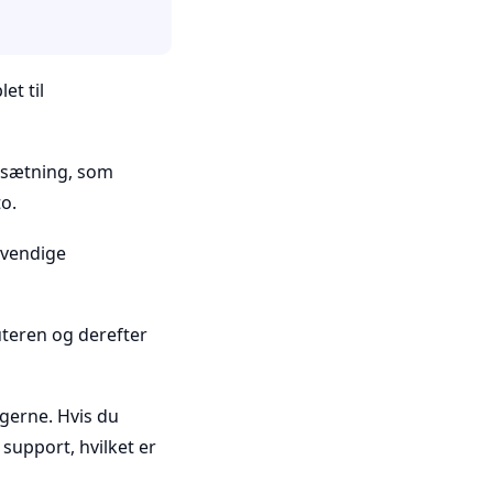
et til
psætning, som
to.
ødvendige
uteren og derefter
ngerne. Hvis du
 support, hvilket er