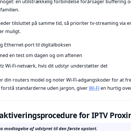
noget: en utilstrækkelig forbindelse forårsager buffering og
 familien.
eder tilsluttet på samme tid, så prioriter tv-streaming via e
er muligt.
ig Ethernet-port til digitalboksen
med en test om dagen og om aftenen
z Wi-Fi-netværk, hvis dit udstyr understøtter det
 din routers model og noter Wi-Fi-adgangskoder for at f
at forstå standarderne uden jargon, giver
Wi-Fi
en hurtig over
n aktiveringsprocedure for IPTV Prox
a modtagelse af udstyret til den første opstart.