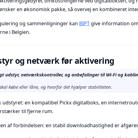
aktiveringsgebyrer, omkostningerne ved digitalboksen, og m
nsker en økonomisk pakke, så overvej en kombineret intern
egulering og sammenligninger kan
BIPT
give information o
ne i Belgien.
tyr og netværk før aktivering
t udstyr, netværkskontroller, og anbefalinger til Wi-Fi og kablin
skal købe eller låne, og hvorfor det hjælper stabiliteten.
k udstyret: en kompatibel Pickx digitalboks, en internetroute
rstærker til fjerne rum.
eten af forbindelsen: en stabil downloadhastighed er afgør