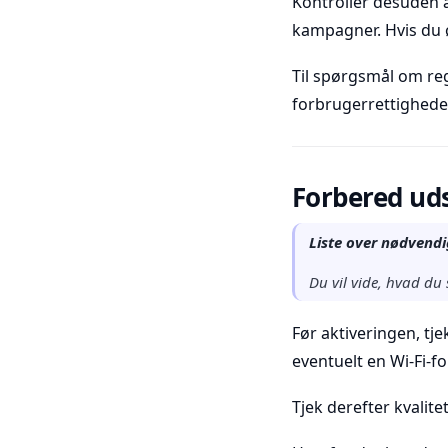
Kontroller desuden 
kampagner. Hvis du ø
Til spørgsmål om r
forbrugerrettigheder
Forbered uds
Liste over nødvendig
Du vil vide, hvad du 
Før aktiveringen, tje
eventuelt en Wi-Fi-fo
Tjek derefter kvalit