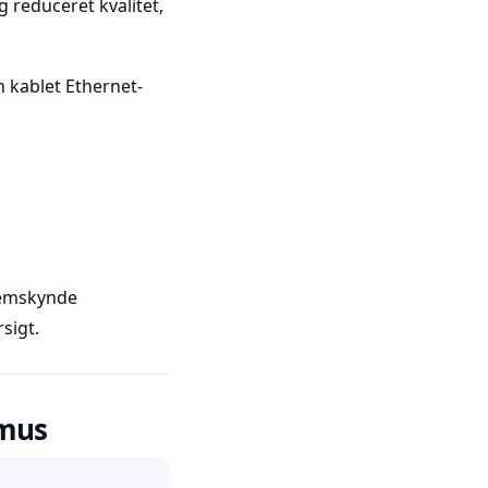
 reduceret kvalitet,
n kablet Ethernet-
remskynde
sigt.
imus