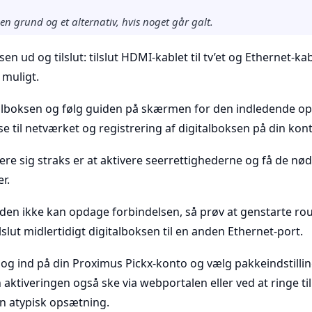
 en grund og et alternativ, hvis noget går galt.
en ud og tilslut: tilslut HDMI-kablet til tv’et og Ethernet-kabl
 muligt.
alboksen og følg guiden på skærmen for den indledende o
se til netværket og registrering af digitalboksen på din kon
trere sig straks er at aktivere seerrettighederne og få de n
r.
uiden ikke kan opdage forbindelsen, så prøv at genstarte ro
ilslut midlertidigt digitalboksen til en anden Ethernet-port.
 log ind på din Proximus Pickx-konto og vælg pakkeindstilli
aktiveringen også ske via webportalen eller ved at ringe til
 en atypisk opsætning.