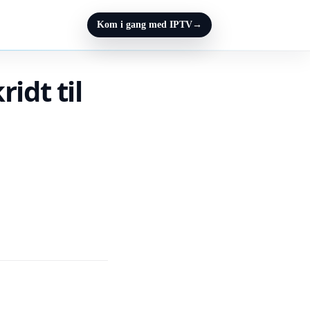
Kom i gang med IPTV
→
idt til