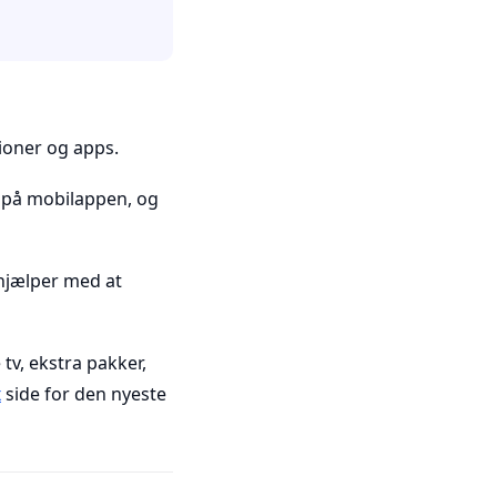
tioner og apps.
r på mobilappen, og
 hjælper med at
tv, ekstra pakker,
x
side for den nyeste