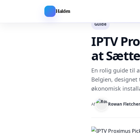
Halden
Guide
IPTV Pro
at Sætte
En rolig guide til
Belgien, designet t
økonomisk install
Af
Rowan Fletche