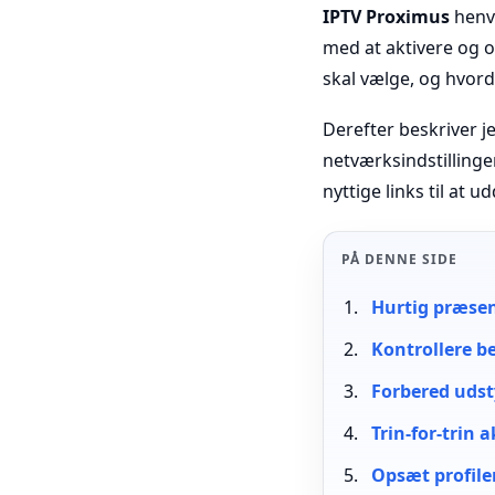
IPTV Proximus
henvi
med at aktivere og o
skal vælge, og hvorda
Derefter beskriver j
netværksindstillinge
nyttige links til at 
PÅ DENNE SIDE
Hurtig præsen
Kontrollere b
Forbered udst
Trin-for-trin
Opsæt profiler