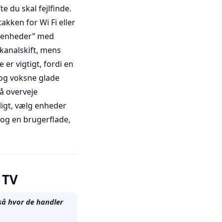
e du skal fejlfinde.
kken for Wi Fi eller
V enheder” med
kanalskift, mens
er vigtigt, fordi en
 og voksne glade
så overveje
ligt, vælg enheder
 og en brugerflade,
 TV
så hvor de handler