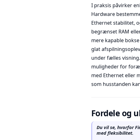
I praksis påvirker en
Hardware bestemmer 
Ethernet stabilitet
begrænset RAM eller
mere kapable bokse h
glat afspilningsople
under fælles visning
muligheder for foræ
med Ethernet eller m
som husstanden kan
Fordele og u
Du vil se, hvorfor 
med fleksibilitet.