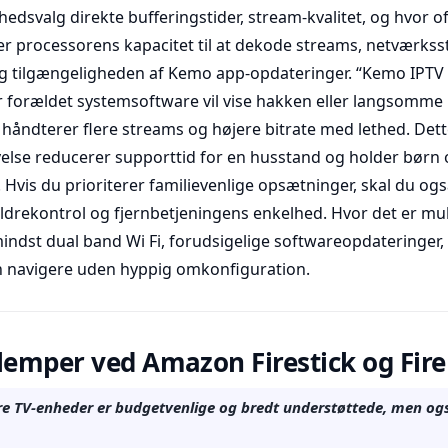
hedsvalg direkte bufferingstider, stream-kvalitet, og hvor oft
processorens kapacitet til at dekode streams, netværkssta
, og tilgængeligheden af Kemo app-opdateringer. “Kemo IPT
 forældet systemsoftware vil vise hakken eller langsomme 
åndterer flere streams og højere bitrate med lethed. Dette 
velse reducerer supporttid for en husstand og holder børn
. Hvis du prioriterer familievenlige opsætninger, skal du og
ldrekontrol og fjernbetjeningens enkelhed. Hvor det er mu
indst dual band Wi Fi, forudsigelige softwareopdateringer,
 navigere uden hyppig omkonfiguration.
lemper ved Amazon Firestick og Fire
Fire TV-enheder er budgetvenlige og bredt understøttede, men og