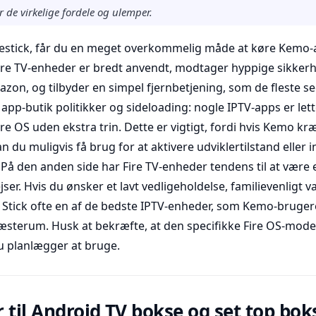
 de virkelige fordele og ulemper.
restick, får du en meget overkommelig måde at køre Kemo
Fire TV-enheder er bredt anvendt, modtager hyppige sikker
zon, og tilbyder en simpel fjernbetjening, som de fleste s
app-butik politikker og sideloading: nogle IPTV-apps er lette
re OS uden ekstra trin. Dette er vigtigt, fordi hvis Kemo kræ
n du muligvis få brug for at aktivere udviklertilstand eller i
. På den anden side har Fire TV-enheder tendens til at være 
ser. Hvis du ønsker et lavt vedligeholdelse, familievenligt va
 TV Stick ofte en af de bedste IPTV-enheder, som Kemo-brugere
gæsterum. Husk at bekræfte, at den specifikke Fire OS-mode
 planlægger at bruge.
 til Android TV bokse og set top bok