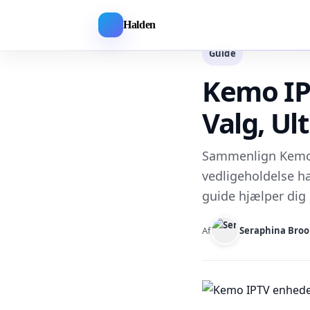
Halden
Guide
Kemo IP
Valg, Ul
Sammenlign Kemo I
vedligeholdelse ha
guide hjælper dig 
Af
Seraphina Broo