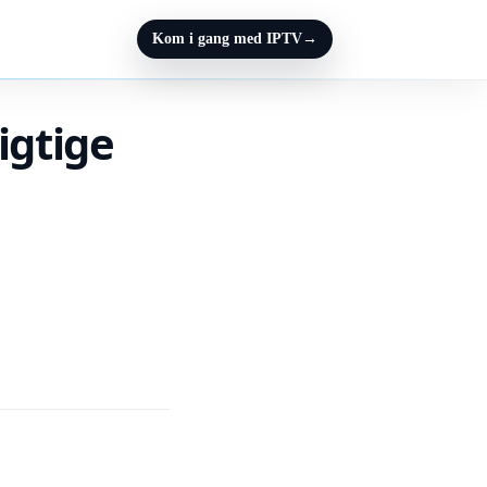
Kom i gang med IPTV
→
igtige