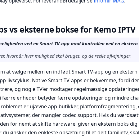
play oplevelse. For leverandørdetaljer se
Infomir MAG
.
ps vs eksterne bokse for Kemo IPTV
meligheden ved en Smart TV-app mod kontrollen ved en ekstern
er, hvornår hver mulighed skal bruges, og de reelle afvejninger.
om at vælge mellem en indfødt Smart TV-app og en ekster
pp-livscyklus. Native Smart TV-apps er bekvemme, fordi der
trere, og nogle TV’er modtager regelmæssige opdateringer
rdi færre enheder betyder færre opdateringer og mindre chan
. Problemet er ujævne app-butikker, platformfragmentering
ativsystemer, der mangler codec support. Hvis du værdsætt
eden for nemt at skifte hardware, giver en ekstern boks dig
 du ønsker den enkleste opsætning til et delt familietv, ska