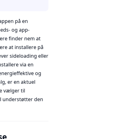
-appen på en
heds- og app-
eere finder nem at
re at installere på
ver sideloading eller
nstallere via en
energieffektive og
lg, er en aktuel
 vælger til
l understøtter den
se