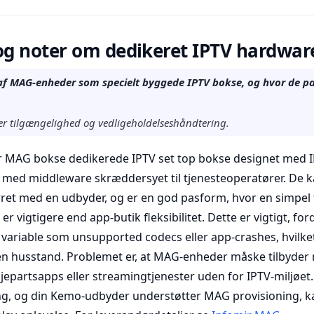
g noter om dedikeret IPTV hardwar
n af MAG-enheder som specielt byggede IPTV bokse, og hvor de pa
er tilgængelighed og vedligeholdelseshåndtering.
r MAG bokse dedikerede IPTV set top bokse designet med I
t med middleware skræddersyet til tjenesteoperatører. De
arret med en udbyder, og er en god pasform, hvor en simpel
 er vigtigere end app-butik fleksibilitet. Dette er vigtigt, for
variable som unsupported codecs eller app-crashes, hvilke
en husstand. Problemet er, at MAG-enheder måske tilbyder m
redjepartsapps eller streamingtjenester uden for IPTV-miljøe
g, og din Kemo-udbyder understøtter MAG provisioning, k