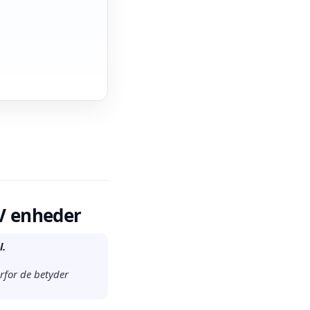
V enheder
l.
rfor de betyder