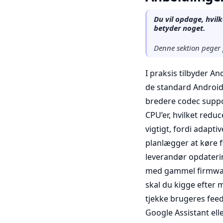
Du vil opdage, hvil
betyder noget.
Denne sektion peger 
I praksis tilbyder A
de standard Android 
bredere codec suppo
CPU’er, hvilket red
vigtigt, fordi adapt
planlægger at køre 
leverandør opdateri
med gammel firmwar
skal du kigge efter 
tjekke brugeres fee
Google Assistant el