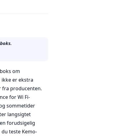
 boks.
n boks om
 ikke er ekstra
 fra producenten.
ce for Wi Fi-
, og sommetider
er langsigtet
 en forudsigelig
l du teste Kemo-