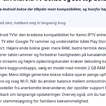
ke Android bokse der tilbyder mest kompatibilitet, og hvorfor hø
på sikre, holdbare valg til langvarig brug.
ndroid TV’er den bredeste kompatibilitet for Kemo IPTV enhed
TV eller Google TV rammer og understøtter både Play Store
rt. Højere ende bokse giver mere RAM, bedre termisk desi
ucerer tabte rammer og forbedrer hastigheden på kanalændri
ive streams og højere opløsningskanaler kræver dekoding ka
flere baggrundsapps, vælg en model med mindst 2 GB RAM 
nger. Mens billige generiske bokse måske sparer penge upf
e og svag Wi Fi. Når du ønsker balance mellem omkostnin
modeller fra anerkendte leverandører, der opstiller support 
dback om langvarige opdateringer. Overvej også, om du har
ler stemmesøgning for familiens bekvemmelighed.