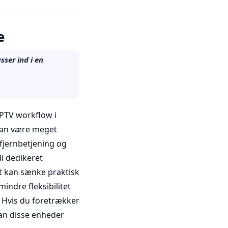
e
sser ind i en
PTV workflow i
 kan være meget
 fjernbetjening og
di dedikeret
t kan sænke praktisk
indre fleksibilitet
t. Hvis du foretrækker
an disse enheder