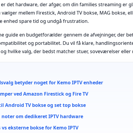
er det hardware, der afgør, om din families streaming er gla
u vælger mellem Firestick, Android TV bokse, MAG bokse, el
ige enhed spare tid og undgå frustration.
ne guide en budgetforælder gennem de afvejninger, der bety
mpatibilitet og portabilitet. Du vil få klare, handlingsorie
g hvilke valg, der bedst matcher stuer, soveværelser eller 
svalg betyder noget for Kemo IPTV enheder
emper ved Amazon Firestick og Fire TV
til Android TV bokse og set top bokse
 noter om dedikeret IPTV hardware
 vs eksterne bokse for Kemo IPTV