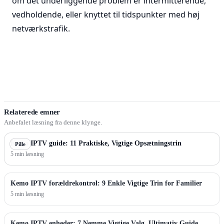
om det underliggende problem er intermitterende,
vedholdende, eller knyttet til tidspunkter med høj
netværkstrafik.
Relaterede emner
Anbefalet læsning fra denne klynge.
Kemo IPTV guide: 11 Praktiske, Vigtige Opsætningstrin
Pille
5 min læsning
Kemo IPTV forældrekontrol: 9 Enkle Vigtige Trin for Familier
5 min læsning
Kemo IPTV enheder: 7 Nemme Vigtige Valg, Ultimativ Guide