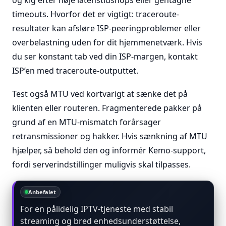
og kig efter høje latenstidshops eller gentagne
timeouts. Hvorfor det er vigtigt: traceroute-
resultater kan afsløre ISP-peeringproblemer eller
overbelastning uden for dit hjemmenetværk. Hvis
du ser konstant tab ved din ISP-margen, kontakt
ISP’en med traceroute-outputtet.
Test også MTU ved kortvarigt at sænke det på
klienten eller routeren. Fragmenterede pakker på
grund af en MTU-mismatch forårsager
retransmissioner og hakker. Hvis sænkning af MTU
hjælper, så behold den og informér Kemo-support,
fordi serverindstillinger muligvis skal tilpasses.
Anbefalet
For en pålidelig IPTV-tjeneste med stabil
streaming og bred enhedsunderstøttelse,