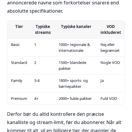
annoncerede navne som forkortelser snarere end
absolutte specifikationer.
Tier
Typiske
Typiske kanaler
VOD
streams
inkluderet
Basic
1
1000+ regionale &
Nej eller
internationale
begrænset
Standard
2
1500+ blandede
Nogle VOD
pakker
Family
3-4
1800+ sports- og
Ja
børnepakker
Premium
4+
2000+ fulde pakker
Fuld VOD
Derfor bør du altid kontrollere den præcise
kanalliste og stream-limit, før du abonnerer. Når alt
kommer til alt, vil en billigere tier, der mangler de