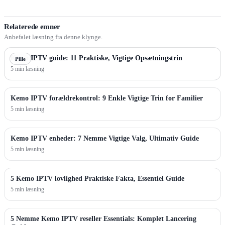
Relaterede emner
Anbefalet læsning fra denne klynge.
Kemo IPTV guide: 11 Praktiske, Vigtige Opsætningstrin
Pille
5 min læsning
Kemo IPTV forældrekontrol: 9 Enkle Vigtige Trin for Familier
5 min læsning
Kemo IPTV enheder: 7 Nemme Vigtige Valg, Ultimativ Guide
5 min læsning
5 Kemo IPTV lovlighed Praktiske Fakta, Essentiel Guide
5 min læsning
5 Nemme Kemo IPTV reseller Essentials: Komplet Lancering