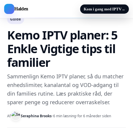
Halden
Kom i gang med IPTV
→
Guide
Kemo IPTV planer: 5
Enkle Vigtige tips til
familier
Sammenlign Kemo IPTV planer, så du matcher
enhedslimiter, kanalantal og VOD-adgang til
din families rutine. Læs praktiske råd, der
sparer penge og reducerer overraskelser.
Af
Seraphina Brooks
•
6 min læsning
•
for 6 måneder siden