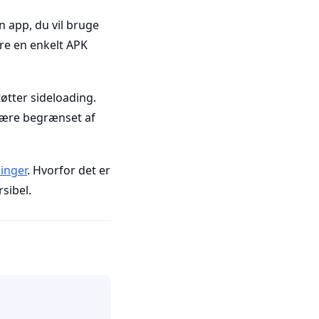
n app, du vil bruge
ere en enkelt APK
tøtter sideloading.
d være begrænset af
linger
. Hvorfor det er
rsibel.