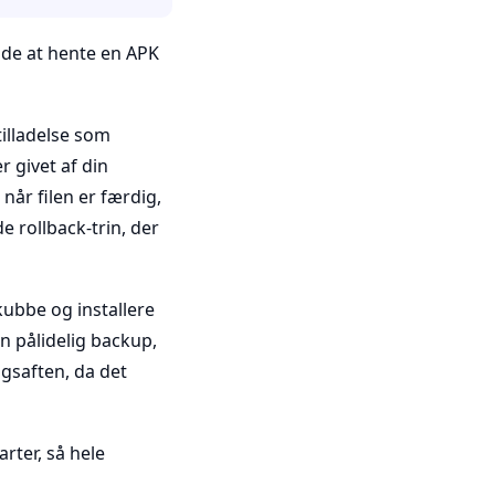
de at hente en APK
tilladelse som
r givet af din
når filen er færdig,
e rollback-trin, der
skubbe og installere
en pålidelig backup,
agsaften, da det
arter, så hele