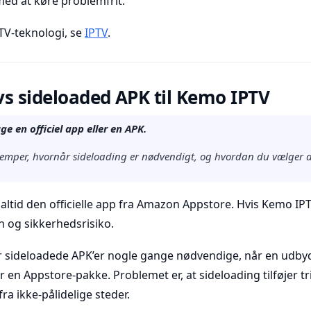
ed at køre problemfrit.
V-teknologi, se
IPTV
.
 vs sideloaded APK til Kemo IPTV
ge en officiel app eller en APK.
emper, hvornår sideloading er nødvendigt, og hvordan du vælger den
 altid den officielle app fra Amazon Appstore. Hvis Kemo IPT
n og sikkerhedsrisiko.
r sideloadede APK’er nogle gange nødvendige, når en udbyd
en Appstore-pakke. Problemet er, at sideloading tilføjer trin 
ra ikke-pålidelige steder.