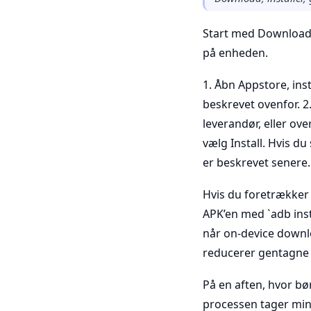
Start med Downloade
på enheden.
1. Åbn Appstore, ins
beskrevet ovenfor. 2
leverandør, eller ove
vælg Install. Hvis du
er beskrevet senere.
Hvis du foretrækker
APK’en med `adb inst
når on-device downloa
reducerer gentagne f
På en aften, hvor bør
processen tager min