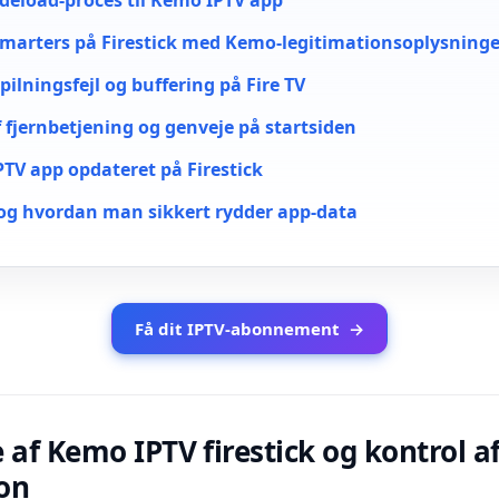
sideload-proces til Kemo IPTV app
Smarters på Firestick med Kemo-legitimationsoplysninge
pilningsfejl og buffering på Fire TV
 fjernbetjening og genveje på startsiden
TV app opdateret på Firestick
 og hvordan man sikkert rydder app-data
Få dit IPTV-abonnement
→
 af Kemo IPTV firestick og kontrol a
on