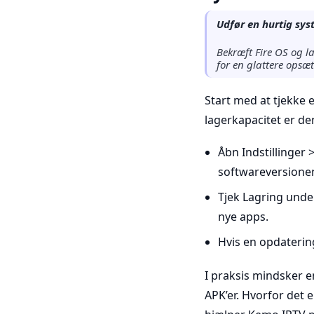
Udfør en hurtig sys
Bekræft Fire OS og l
for en glattere opsæ
Start med at tjekke 
lagerkapacitet er de
Åbn Indstillinger 
softwareversione
Tjek Lagring under
nye apps.
Hvis en opdatering
I praksis mindsker 
APK’er. Hvorfor det 