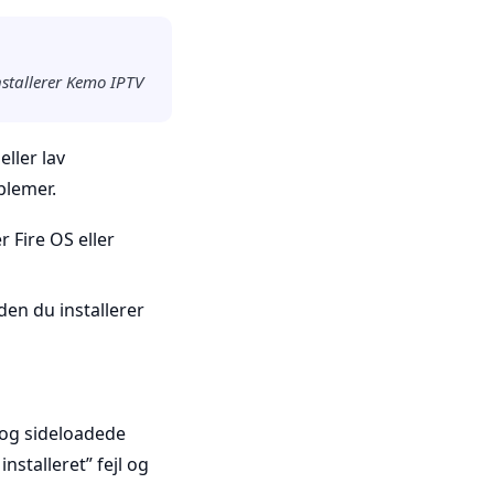
nstallerer Kemo IPTV
ller lav
blemer.
r Fire OS eller
den du installerer
 og sideloadede
stalleret” fejl og