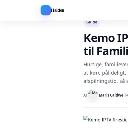
Halden
Guide
Kemo IPT
til Fami
Hurtige, familieven
at køre pålideligt,
afspilningstip, så 
Af
Maris Caldwell
•