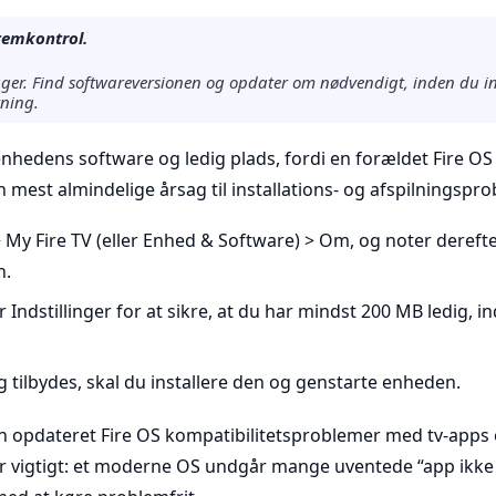
temkontrol.
ager. Find softwareversionen og opdater om nødvendigt, inden du i
tning.
enhedens software og ledig plads, fordi en forældet Fire OS e
n mest almindelige årsag til installations- og afspilningspro
> My Fire TV (eller Enhed & Software) > Om, og noter derefte
n.
 Indstillinger for at sikre, at du har mindst 200 MB ledig, in
 tilbydes, skal du installere den og genstarte enheden.
en opdateret Fire OS kompatibilitetsproblemer med tv-apps
er vigtigt: et moderne OS undgår mange uventede “app ikke in