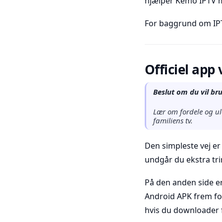
hjælper Kemo IPTV m
For baggrund om IPT
Officiel app
Beslut om du vil bru
Lær om fordele og ul
familiens tv.
Den simpleste vej er
undgår du ekstra tri
På den anden side e
Android APK frem for 
hvis du downloader f