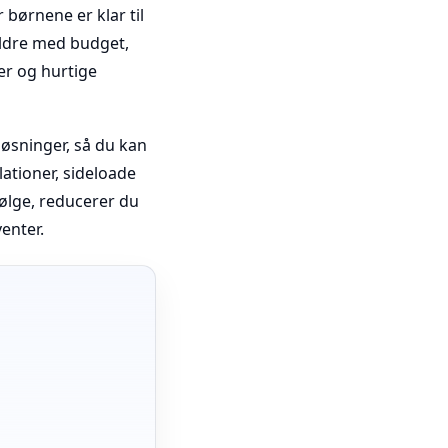
børnene er klar til
rældre med budget,
er og hurtige
løsninger, så du kan
lationer, sideloade
følge, reducerer du
enter.