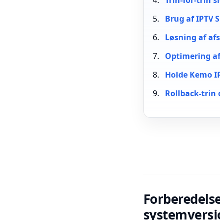
Trin-for-trin 
Brug af IPTV 
Løsning af afs
Optimering af
Holde Kemo IP
Rollback-trin
Forberedelse
systemversi