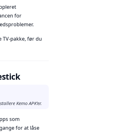
ppleret
hancen for
hedsproblemer.
e TV-pakke, før du
estick
stallere Kemo APK’er.
 apps som
gange for at låse