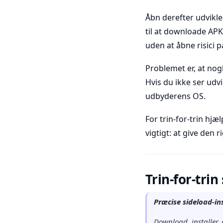
Åbn derefter udvikle
til at downloade APK’
uden at åbne risici 
Problemet er, at nogl
Hvis du ikke ser udvi
udbyderens OS.
For trin-for-trin hj
vigtigt: at give den 
Trin-for-tri
Præcise sideload-in
Download, installer, 