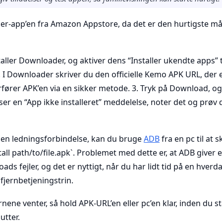
r-app’en fra Amazon Appstore, da det er den hurtigste må
taller Downloader, og aktiver dens “Installer ukendte apps” 
. I Downloader skriver du den officielle Kemo APK URL, der e
rfører APK’en via en sikker metode. 3. Tryk på Download, og 
 ser en “App ikke installeret” meddelelse, noter det og prøv d
 en ledningsforbindelse, kan du bruge
ADB
fra en pc til at 
all path/to/file.apk`. Problemet med dette er, at ADB giver 
ds fejler, og det er nyttigt, når du har lidt tid på en hverd
jernbetjeningstrin.
nene venter, så hold APK-URL’en eller pc’en klar, inden du st
utter.