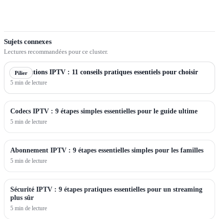
Sujets connexes
Lectures recommandées pour ce cluster.
Applications IPTV : 11 conseils pratiques essentiels pour choisir
Pilier
5 min de lecture
Codecs IPTV : 9 étapes simples essentielles pour le guide ultime
5 min de lecture
Abonnement IPTV : 9 étapes essentielles simples pour les familles
5 min de lecture
Sécurité IPTV : 9 étapes pratiques essentielles pour un streaming
plus sûr
5 min de lecture