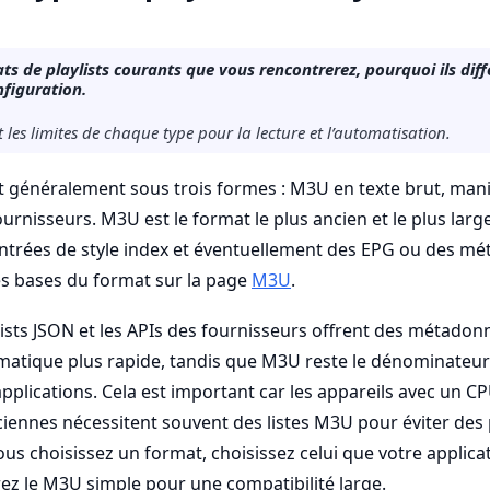
s
s de playlists courants que vous rencontrerez, pourquoi ils diff
nfiguration.
t les limites de chaque type pour la lecture et l’automatisation.
nt généralement sous trois formes : M3U en texte brut, mani
fournisseurs. M3U est le format le plus ancien et le plus la
d’entrées de style index et éventuellement des EPG ou des 
s bases du format sur la page
M3U
.
ylists JSON et les APIs des fournisseurs offrent des métadon
matique plus rapide, tandis que M3U reste le dénominateu
applications. Cela est important car les appareils avec un CP
ciennes nécessitent souvent des listes M3U pour éviter de
ous choisissez un format, choisissez celui que votre applic
ez le M3U simple pour une compatibilité large.