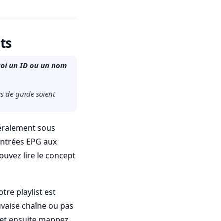
ts
uoi un ID ou un nom
s de guide soient
néralement sous
entrées EPG aux
ouvez lire le concept
re playlist est
uvaise chaîne ou pas
e et ensuite mappez