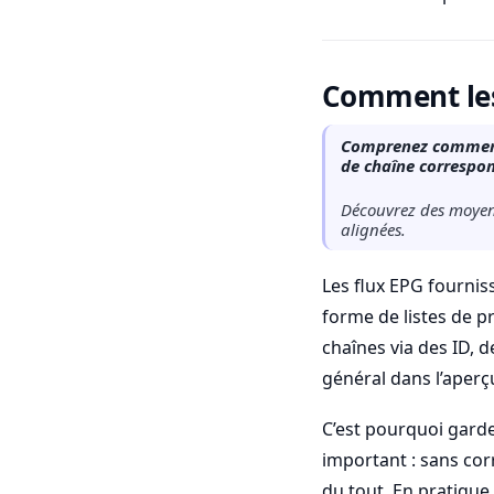
Comment les 
Comprenez comment 
de chaîne correspo
Découvrez des moyens
alignées.
Les flux EPG fourni
forme de listes de 
chaînes via des ID, 
général dans l’aperçu
C’est pourquoi garde
important : sans cor
du tout. En pratique