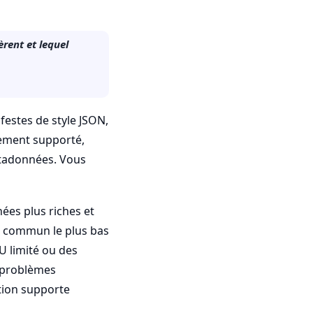
èrent et lequel
festes de style JSON,
rgement supporté,
métadonnées. Vous
nées plus riches et
r commun le plus bas
U limité ou des
s problèmes
ation supporte