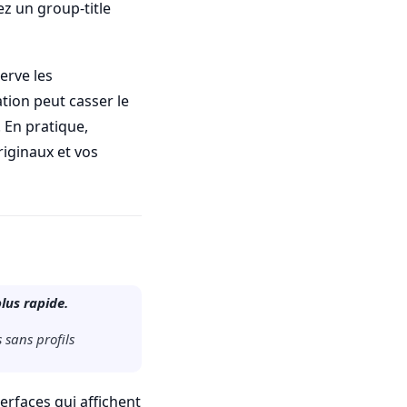
ez un group-title
erve les
ion peut casser le
 En pratique,
riginaux et vos
lus rapide.
 sans profils
terfaces qui affichent