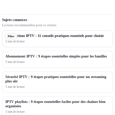
Sujets connexes
Lectures recommandées pour ce cluster.
Applications IPTV : 11 conseils pratiques essentiels pour choisir
Pilier
5 min de lecture
Abonnement IPTV : 9 étapes essentielles simples pour les familles
5 min de lecture
Sécurité IPTV : 9 étapes pratiques essentielles pour un streaming
plus sûr
5 min de lecture
IPTV playlists : 9 étapes essentielles faciles pour des chaînes bien
organisées
5 min de lecture