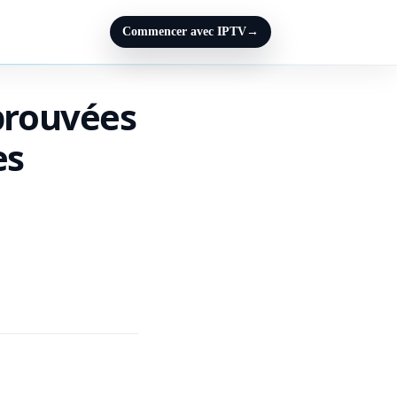
Commencer avec IPTV
→
 prouvées
es