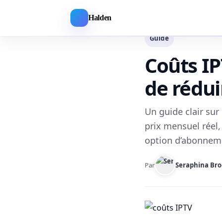
Halden
Guide
Coûts IP
de rédui
Un guide clair su
prix mensuel réel, 
option d’abonneme
Par
Seraphina Bro