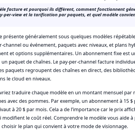
e facture et pourquoi ils diffèrent, comment fonctionnent gén
-per-view et la tarification par paquets, et quel modèle convie
V se présente généralement sous quelques modèles répétab
r-channel ou événement, paquets avec niveaux, et plans hy
t et options supplémentaires. Un abonnement fixe est un
 un paquet de chaînes. Le pay-per-channel facture individ
s paquets regroupent des chaînes en direct, des bibliothè
ns le cloud en niveaux.
evriez traduire chaque modèle en un montant mensuel par
 avec des pommes. Par exemple, un abonnement à 15 $ pl
aut à 20 $ par mois. Cela a de l’importance car le prix affic
i modifient le coût réel. Comprendre le modèle vous aide à 
 choisir le plan qui convient à votre mode de visionnage.