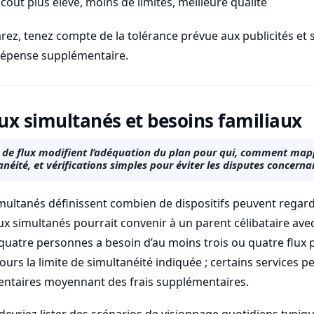
oût plus élevé, moins de limites, meilleure qualité
z, tenez compte de la tolérance prévue aux publicités et s
 dépense supplémentaire.
lux simultanés et besoins familiaux
s de flux modifient l’adéquation du plan pour qui, comment mapp
éité, et vérifications simples pour éviter les disputes concernan
simultanés définissent combien de dispositifs peuvent reg
ux simultanés pourrait convenir à un parent célibataire ave
atre personnes a besoin d’au moins trois ou quatre flux p
ujours la limite de simultanéité indiquée ; certains services 
ntaires moyennant des frais supplémentaires.