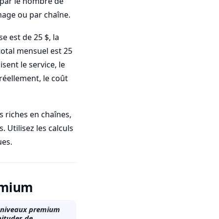
u par le nombre de
nage ou par chaîne.
 est de 25 $, la
 total mensuel est 25
sent le service, le
éellement, le coût
s riches en chaînes,
 Utilisez les calculs
ues.
remium
es niveaux premium
bitudes de