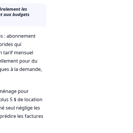
éralement les
nt aux budgets
les : abonnement
brides qui
 tarif mensuel
uellement pour du
ques à la demande,
 ménage pour
us 5 $ de location
hé seul néglige les
prédire les factures