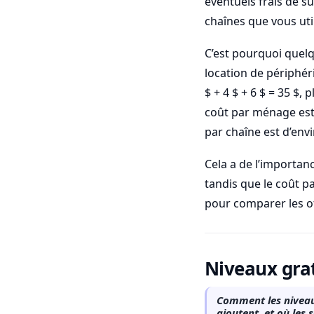
éventuels frais de s
chaînes que vous uti
C’est pourquoi quelq
location de périphéri
$ + 4 $ + 6 $ = 35 $, 
coût par ménage est 
par chaîne est d’envi
Cela a de l’importan
tandis que le coût p
pour comparer les o
Niveaux grat
Comment les niveaux
ajoutent, et où les 