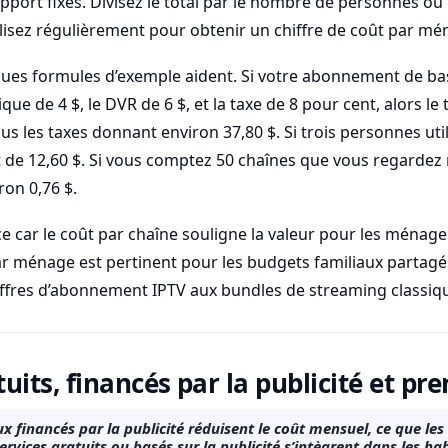
upport fixes. Divisez le total par le nombre de personnes o
lisez régulièrement pour obtenir un chiffre de coût par mé
ues formules d’exemple aident. Si votre abonnement de base
que de 4 $, le DVR de 6 $, et la taxe de 8 pour cent, alors le
plus les taxes donnant environ 37,80 $. Si trois personnes utili
de 12,60 $. Si vous comptez 50 chaînes que vous regardez r
ron 0,76 $.
ce car le coût par chaîne souligne la valeur pour les ménage
ar ménage est pertinent pour les budgets familiaux partagés.
ffres d’abonnement IPTV aux bundles de streaming classiq
uits, financés par la publicité et p
 financés par la publicité réduisent le coût mensuel, ce que l
services gratuits ou basés sur la publicité s’intègrent dans les ha