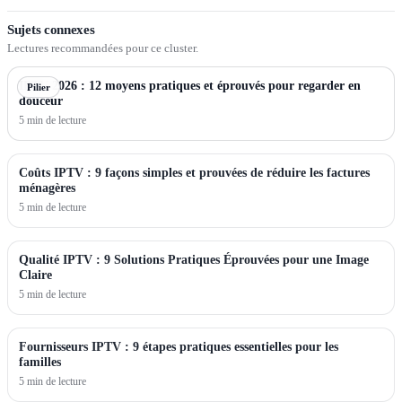
Sujets connexes
Lectures recommandées pour ce cluster.
IPTV 2026 : 12 moyens pratiques et éprouvés pour regarder en
Pilier
douceur
5 min de lecture
Coûts IPTV : 9 façons simples et prouvées de réduire les factures
ménagères
5 min de lecture
Qualité IPTV : 9 Solutions Pratiques Éprouvées pour une Image
Claire
5 min de lecture
Fournisseurs IPTV : 9 étapes pratiques essentielles pour les
familles
5 min de lecture