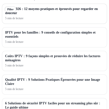
IPTV 2026 : 12 moyens pratiques et éprouvés pour regarder en
Pilier
douceur
5 min de lecture
IPTV pour les familles : 9 conseils de configuration simples et
essentiels
5 min de lecture
Coûts IPTV : 9 façons simples et prouvées de réduire les factures
ménagères
5 min de lecture
Qualité IPTV : 9 Solutions Pratiques Éprouvées pour une Image
Claire
5 min de lecture
6 Solutions de sécurité IPTV faciles pour un streaming plus sûr :
Le guide ultime