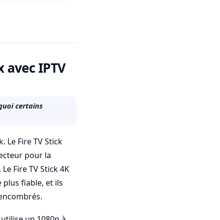
x avec IPTV
quoi certains
. Le Fire TV Stick
lecteur pour la
 Le Fire TV Stick 4K
lus fiable, et ils
s encombrés.
 utilise un 1080p à