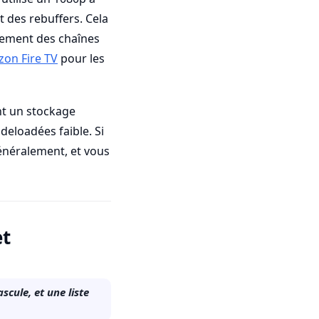
t des rebuffers. Cela
èrement des chaînes
on Fire TV
pour les
nt un stockage
deloadées faible. Si
généralement, et vous
et
cule, et une liste