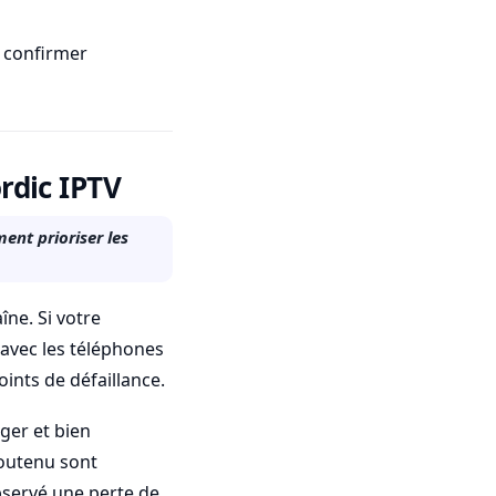
r confirmer
rdic IPTV
ent prioriser les
îne. Si votre
 avec les téléphones
ints de défaillance.
éger et bien
soutenu sont
bservé une perte de