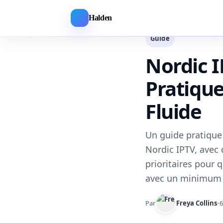
Halden
Guide
Nordic I
Pratiqu
Fluide
Un guide pratique
Nordic IPTV, avec
prioritaires pour 
avec un minimum d
Par
Freya Collins
•
6