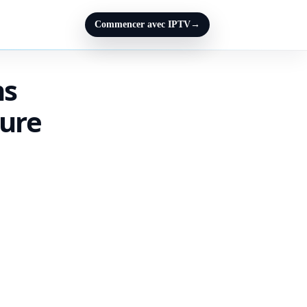
Commencer avec IPTV
→
ns
ture