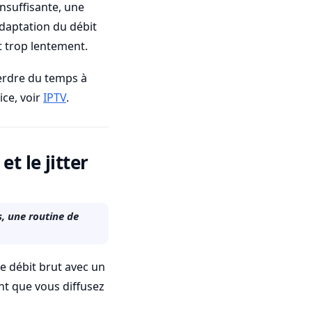
nsuffisante, une
’adaptation du débit
t trop lentement.
erdre du temps à
ice, voir
IPTV
.
t le jitter
s, une routine de
e débit brut avec un
ant que vous diffusez