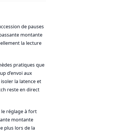
uccession de pauses
e passante montante
éellement la lecture
emèdes pratiques que
oup d’envoi aux
soler la latence et
atch reste en direct
le réglage à fort
ssante montante
e plus lors de la