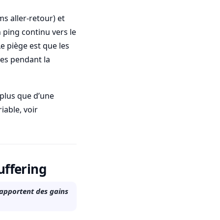
s aller-retour) et
un ping continu vers le
e piège est que les
es pendant la
r plus que d’une
iable, voir
uffering
 apportent des gains