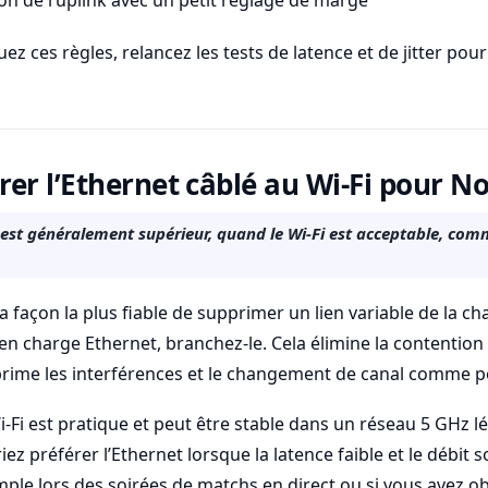
ion de l’uplink avec un petit réglage de marge
z ces règles, relancez les tests de latence et de jitter pou
er l’Ethernet câblé au Wi-Fi pour No
 est généralement supérieur, quand le Wi-Fi est acceptable, comm
la façon la plus fiable de supprimer un lien variable de la cha
en charge Ethernet, branchez-le. Cela élimine la contention
upprime les interférences et le changement de canal comme po
i-Fi est pratique et peut être stable dans un réseau 5 GHz l
ez préférer l’Ethernet lorsque la latence faible et le débit 
ple lors des soirées de matchs en direct ou si vous avez o