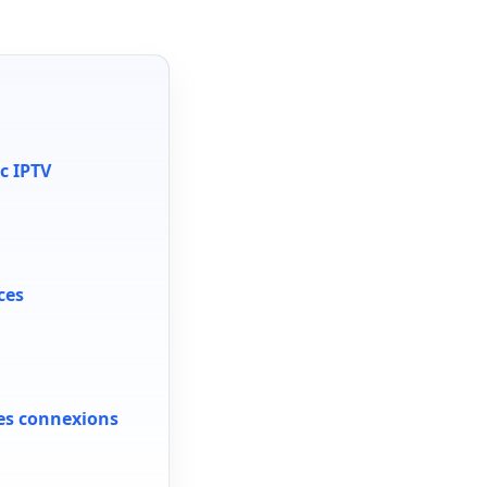
c IPTV
ces
des connexions