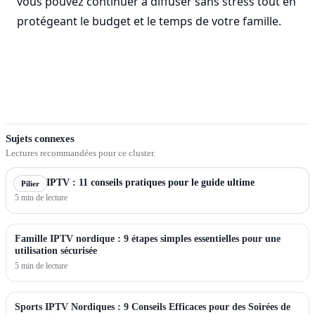
vous pouvez continuer à diffuser sans stress tout en
protégeant le budget et le temps de votre famille.
Sujets connexes
Lectures recommandées pour ce cluster.
Nordic IPTV : 11 conseils pratiques pour le guide ultime
Pilier
5 min de lecture
Famille IPTV nordique : 9 étapes simples essentielles pour une
utilisation sécurisée
5 min de lecture
Sports IPTV Nordiques : 9 Conseils Efficaces pour des Soirées de