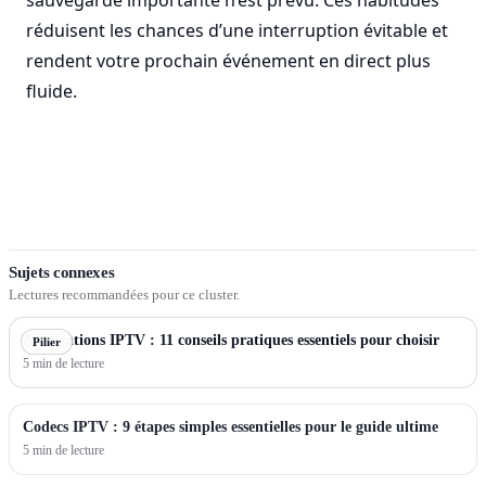
sauvegarde importante n’est prévu. Ces habitudes
réduisent les chances d’une interruption évitable et
rendent votre prochain événement en direct plus
fluide.
Sujets connexes
Lectures recommandées pour ce cluster.
Applications IPTV : 11 conseils pratiques essentiels pour choisir
Pilier
5 min de lecture
Codecs IPTV : 9 étapes simples essentielles pour le guide ultime
5 min de lecture