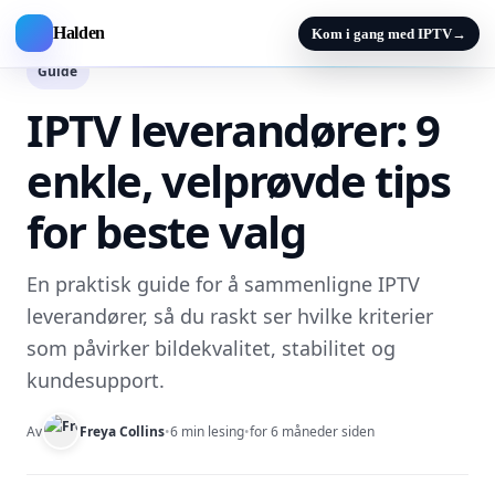
Halden
Kom i gang med IPTV
→
Guide
IPTV leverandører: 9
enkle, velprøvde tips
for beste valg
En praktisk guide for å sammenligne IPTV
leverandører, så du raskt ser hvilke kriterier
som påvirker bildekvalitet, stabilitet og
kundesupport.
Av
Freya Collins
•
6 min lesing
•
for 6 måneder siden