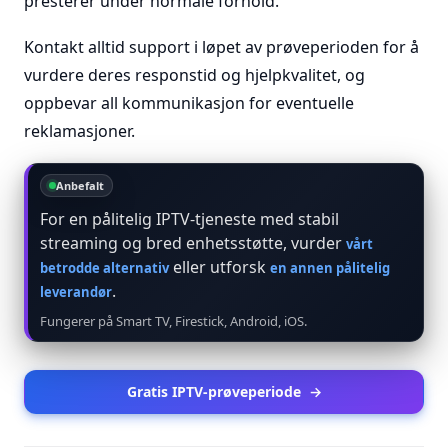
presterer under normale forhold.
Kontakt alltid support i løpet av prøveperioden for å
vurdere deres responstid og hjelpkvalitet, og
oppbevar all kommunikasjon for eventuelle
reklamasjoner.
Anbefalt
For en pålitelig IPTV-tjeneste med stabil
streaming og bred enhetsstøtte, vurder
vårt
eller utforsk
betrodde alternativ
en annen pålitelig
.
leverandør
Fungerer på Smart TV, Firestick, Android, iOS.
Gratis IPTV-prøveperiode
→