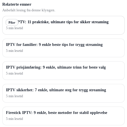
Relaterte emner
Anbefalt lesing fra denne klyngen.
Beste IPTV: 11 praktiske, ultimate tips for sikker streaming
Pilar
5 min lesetid
IPTV for familier: 9 enkle beste tips for trygg streaming
5 min lesetid
IPTV prisjämføring: 9 enkle, ultimate trinn for beste valg
5 min lesetid
IPTV sikkerhet: 7 enkle, ultimate steg for trygg streaming
5 min lesetid
Firestick IPTV: 9 enkle, beste metoder for stabil opplevelse
5 min lesetid