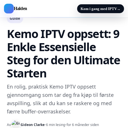
Halden
Kom i gang med IPTV
→
Guide
Kemo IPTV oppsett: 9
Enkle Essensielle
Steg for den Ultimate
Starten
En rolig, praktisk Kemo IPTV oppsett
gjennomgang som tar deg fra kjøp til første
avspilling, slik at du kan se raskere og med
færre buffer-overraskelser.
Av
Gideon Clarke
•
6 min lesing
•
for 6 måneder siden