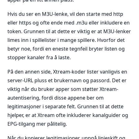
Hvis du ser en M3U-lenke, vil den starte med http
eller https og ofte ende med .m3u eller inkludere en
token. Grunnen til at dette er viktig er at M3U-lenker
limes inn i spillelister i mange spillere. Hvorfor det
betyr noe, fordi en eneste tegnfeil bryter listen og
stopper kanaler fra å laste.
På den annen side, Xtream-koder lister vanligvis en
server-URL pluss et brukernavn og passord. Det er
viktig når du bruker apper som støtter Xtream-
autentisering, fordi disse appene ber om
legitimasjoner i separate felt. Grunnen til at dette
hjelper, er at Xtream ofte inkluderer kanalguider og
EPG-tilgang mer pålitelig.
Når du kopierer legitimasjoner, unngå linjeskift og