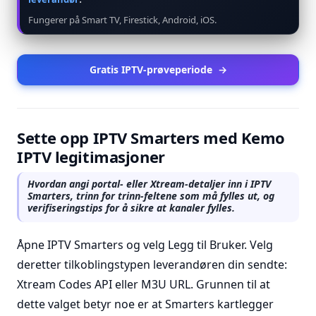
Fungerer på Smart TV, Firestick, Android, iOS.
Gratis IPTV-prøveperiode
→
Sette opp IPTV Smarters med Kemo
IPTV legitimasjoner
Hvordan angi portal- eller Xtream-detaljer inn i IPTV
Smarters, trinn for trinn-feltene som må fylles ut, og
verifiseringstips for å sikre at kanaler fylles.
Åpne IPTV Smarters og velg Legg til Bruker. Velg
deretter tilkoblingstypen leverandøren din sendte:
Xtream Codes API eller M3U URL. Grunnen til at
dette valget betyr noe er at Smarters kartlegger