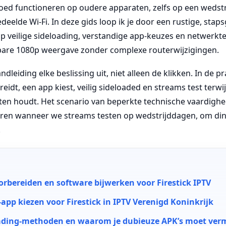
ed functioneren op oudere apparaten, zelfs op een wedstr
eelde Wi-Fi. In deze gids loop ik je door een rustige, staps
 op veilige sideloading, verstandige app-keuzes en netwerkte
are 1080p weergave zonder complexe routerwijzigingen.
leiding elke beslissing uit, niet alleen de klikken. In de pra
idt, een app kiest, veilig sideloaded en streams test terwijl
hten houdt. Het scenario van beperkte technische vaardigh
voren wanneer we streams testen op wedstrijddagen, om di
.
oorbereiden en software bijwerken voor Firestick IPTV
-app kiezen voor Firestick in IPTV Verenigd Koninkrijk
oading-methoden en waarom je dubieuze APK’s moet ver