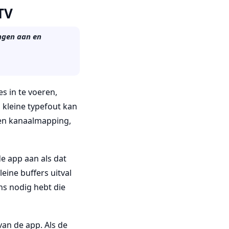
TV
ingen aan en
s in te voeren,
n kleine typefout kan
 en kanaalmapping,
de app aan als dat
leine buffers uitval
ns nodig hebt die
 van de app. Als de