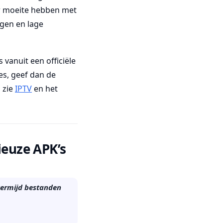
r moeite hebben met
ngen en lage
 vanuit een officiële
es, geef dan de
 zie
IPTV
en het
ieuze APK’s
vermijd bestanden