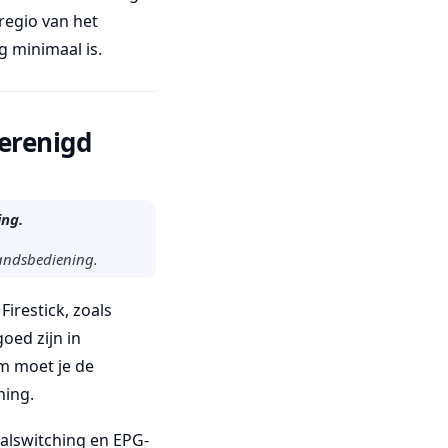
 regio van het
g minimaal is.
Verenigd
ing.
tandsbediening.
Firestick, zoals
oed zijn in
m moet je de
ning.
alswitching en EPG-