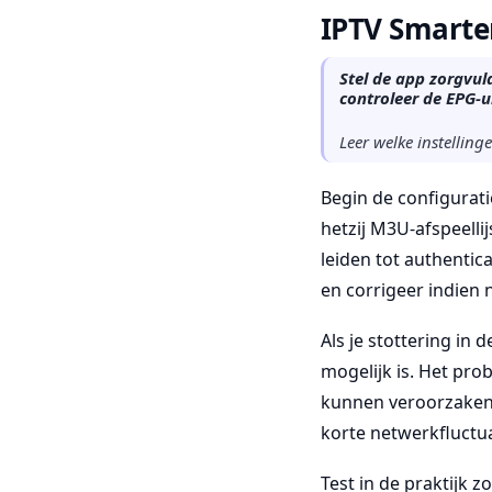
IPTV Smarter
Stel de app zorgvuld
controleer de EPG-ui
Leer welke instellin
Begin de configurati
hetzij M3U-afspeelli
leiden tot authentic
en corrigeer indien 
Als je stottering in
mogelijk is. Het prob
kunnen veroorzaken. 
korte netwerkfluctua
Test in de praktijk z