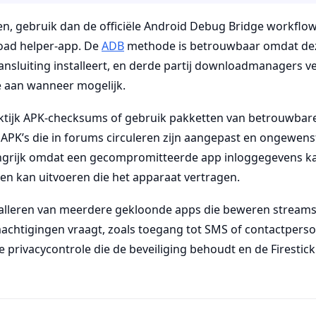
en, gebruik dan de officiële Android Debug Bridge workflow
oad helper-app. De
ADB
methode is betrouwbaar omdat dez
ansluiting installeert, en derde partij downloadmanagers 
e aan wanneer mogelijk.
aktijk APK-checksums of gebruik pakketten van betrouwbar
l APK’s die in forums circuleren zijn aangepast en ongewen
langrijk omdat een gecompromitteerde app inloggegevens ka
n kan uitvoeren die het apparaat vertragen.
talleren van meerdere gekloonde apps die beweren streams 
chtigingen vraagt, zoals toegang tot SMS of contactperson
e privacycontrole die de beveiliging behoudt en de Firestic