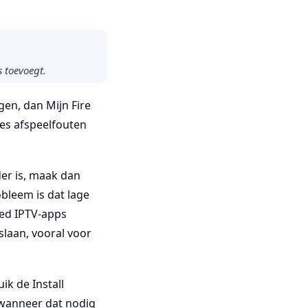
s toevoegt.
gen, dan Mijn Fire
tes afspeelfouten
der is, maak dan
obleem is dat lage
ded IPTV-apps
laan, vooral voor
ik de Install
 wanneer dat nodig