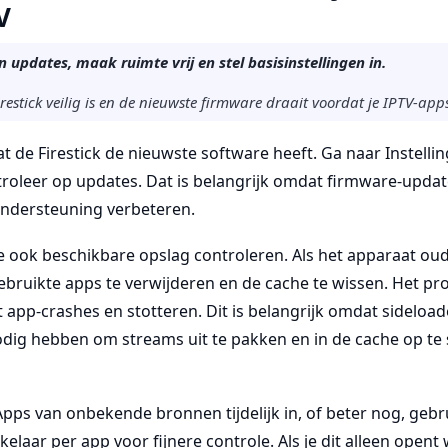
V
 updates, maak ruimte vrij en stel basisinstellingen in.
restick veilig is en de nieuwste firmware draait voordat je IPTV-app
at de Firestick de nieuwste software heeft. Ga naar Instellin
troleer op updates. Dat is belangrijk omdat firmware-upda
ndersteuning verbeteren.
je ook beschikbare opslag controleren. Als het apparaat ou
ebruikte apps te verwijderen en de cache te wissen. Het pr
t app-crashes en stotteren. Dit is belangrijk omdat sideloa
dig hebben om streams uit te pakken en in de cache op te s
pps van onbekende bronnen tijdelijk in, of beter nog, gebru
aar per app voor fijnere controle. Als je dit alleen opent