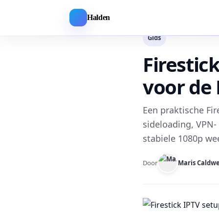
Halden
Gids
Firestic
voor de 
Een praktische Fir
sideloading, VPN- 
stabiele 1080p we
Door
Maris Caldwe