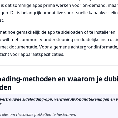
m is dat sommige apps prima werken voor on-demand, maa
ngen. Dit is belangrijk omdat live sport snelle kanaalwisseli
st.
t hoe gemakkelijk de app te sideloaden of te installeren is
pp wilt met community-ondersteuning en duidelijke instructi
 met documentatie. Voor algemene achtergrondinformatie,
icht voor apparaatspecificaties.
eloading-methoden en waarom je dub
jden
 vertrouwde sideloading-app, verifieer APK-handtekeningen en 
s.
roles om risicovolle pakketten te herkennen.