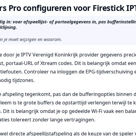
s Pro configureren voor Firestick IP
ig in: voer afspeellijst- of portaalgegevens in, pas bufferinstell
tlijning.
gen je moet wijzigen en waarom.
e door je IPTV Verenigd Koninkrijk provider gegevens precie
jst, portaal-URL of Xtream codes. Dit is belangrijk omdat ee
atiefouten. Controleer na inloggen de EPG-tijdverschuiving
nodig tijdzones.
 de afspeling tegenkomt, pas dan de bufferingopties binnen 
leem is te grote buffers de opstarttijd verlengen terwijl te k
Dit is belangrijk omdat je op gedeelde Wi-Fi vaak een bala
ties tolereert zonder lange vertragingen.
owel directe afspeellijstafspeling als de keuze van de speler