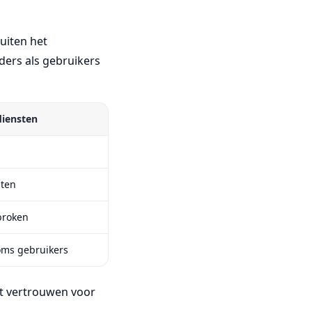
buiten het
ders als gebruikers
diensten
sten
broken
oms gebruikers
unt vertrouwen voor