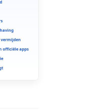
gd
rs
dhaving
e vermijden
n officiële apps
ie
gt