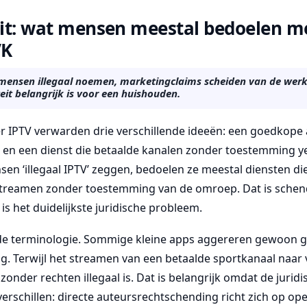
eit: wat mensen meestal bedoelen met
VK
mensen illegaal noemen, marketingclaims scheiden van de werke
eit belangrijk is voor een huishouden.
r IPTV verwarden drie verschillende ideeën: een goedkope 
 en een dienst die betaalde kanalen zonder toestemming 
n ‘illegaal IPTV’ zeggen, bedoelen ze meestal diensten die
treamen zonder toestemming van de omroep. Dat is schen
is het duidelijkste juridische probleem.
 de terminologie. Sommige kleine apps aggereren gewoon gr
ig. Terwijl het streamen van een betaalde sportkanaal naar 
nder rechten illegaal is. Dat is belangrijk omdat de jurid
erschillen: directe auteursrechtschending richt zich op op