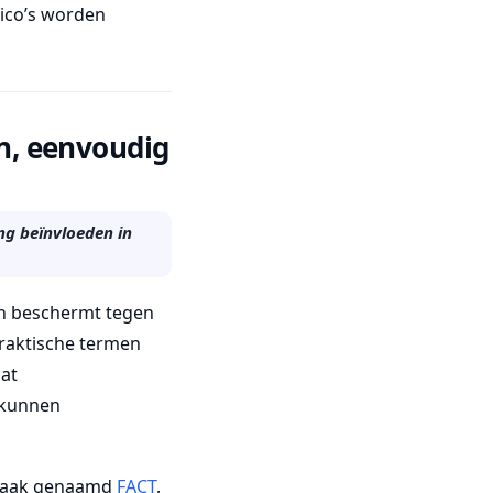
sico’s worden
n, eenvoudig
ng beïnvloeden in
en beschermt tegen
praktische termen
dat
 kunnen
, vaak genaamd
FACT
,