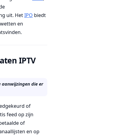
de
ng uit. Het
IPO
biedt
 wetten en
atsvinden.
raten IPTV
e aanwijzingen die er
goedgekeurd of
is feed op zijn
 betaalde of
naallijsten en op