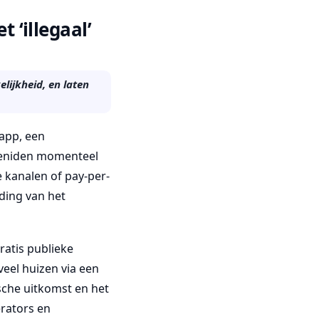
 ‘illegaal’
lijkheid, en laten
app, een
yeniden momenteel
 kanalen of pay-per-
ding van het
atis publieke
veel huizen via een
ische uitkomst en het
erators en