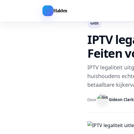
Halden
Gids
IPTV leg
Feiten 
IPTV legaliteit u
huishoudens echte
betaalbare kijker
Door
Gideon Clark