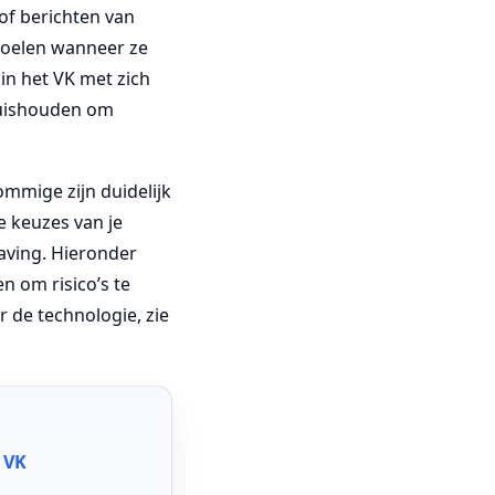
 of berichten van
edoelen wanneer ze
 in het VK met zich
 huishouden om
sommige zijn duidelijk
de keuzes van je
aving. Hieronder
n om risico’s te
 de technologie, zie
t VK