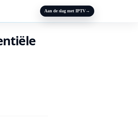
Aan de slag met IPTV
→
entiële