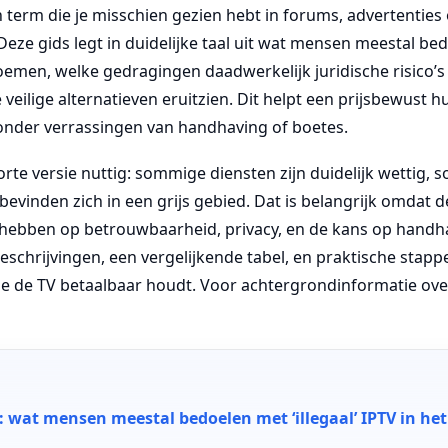
n term die je misschien gezien hebt in forums, advertenties
eze gids legt in duidelijke taal uit wat mensen meestal b
noemen, welke gedragingen daadwerkelijk juridische risico’s
eilige alternatieven eruitzien. Dit helpt een prijsbewust
zonder verrassingen van handhaving of boetes.
korte versie nuttig: sommige diensten zijn duidelijk wettig, 
 bevinden zich in een grijs gebied. Dat is belangrijk omdat 
hebben op betrouwbaarheid, privacy, en de kans op handh
eschrijvingen, een vergelijkende tabel, en praktische stappe
je de TV betaalbaar houdt. Voor achtergrondinformatie over
t: wat mensen meestal bedoelen met ‘illegaal’ IPTV in he