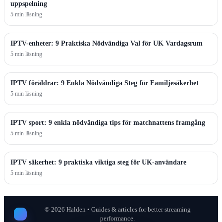
uppspelning
5 min läsning
IPTV-enheter: 9 Praktiska Nödvändiga Val för UK Vardagsrum
5 min läsning
IPTV föräldrar: 9 Enkla Nödvändiga Steg för Familjesäkerhet
5 min läsning
IPTV sport: 9 enkla nödvändiga tips för matchnattens framgång
5 min läsning
IPTV säkerhet: 9 praktiska viktiga steg för UK-användare
5 min läsning
©
2026
Halden • Guides & articles for better streaming
performance.