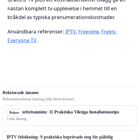
nästan komplett tv-upplevelse i hemmet till en
bråkdel av typiska prenumerationskostnader.
Användbara referenser:
IPTV
,
Freeview
,
Freely
,
Everyone TV
.
Relaterade ämnen
Rekommenderad läsning från detta kluster.
IPTV Storbritannien: 11 Praktiska Viktiga Installationstips
Pelare
5 min läsning
IPTV felsökning: 9 praktiska beprövade steg för pålitlig