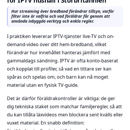
för IPTV hushåll i Storbritannien
Hur streaming över bredband förändrar tillsyn, varför
filter inte är valfria och vad föräldrar får genom att
använda inbyggda verktyg och enkla regler.
I praktiken levererar IPTV-tjänster live-TV och on-
demand-video över ditt hem-bredband, vilket
förändrar hur innehållet hanteras jämfört med
gammaldags sändning. IPTV är ofta konto-baserat
och kopplat till profiler, så vad en tittare ser kan
spåras och spelas om, och barn kan nå moget
material utan en fysisk TV-guide.
Det är därför föräldrakontroller är viktiga: de ger
dig tekniska staket som matchar familjeregler, så att
du kan tillåta läxvideos men blockera sent kvälls eller
vuxet material. En snabb definition: