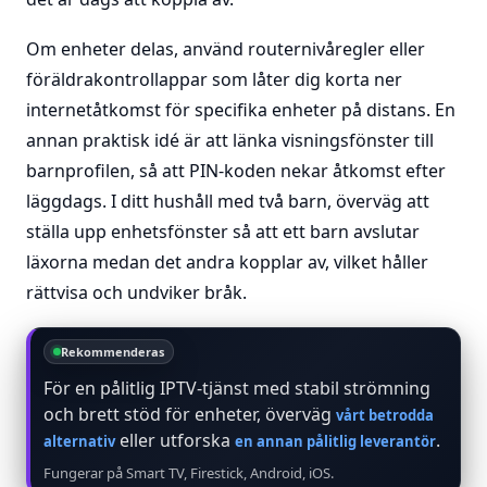
Om enheter delas, använd routernivåregler eller
föräldrakontrollappar som låter dig korta ner
internetåtkomst för specifika enheter på distans. En
annan praktisk idé är att länka visningsfönster till
barnprofilen, så att PIN-koden nekar åtkomst efter
läggdags. I ditt hushåll med två barn, överväg att
ställa upp enhetsfönster så att ett barn avslutar
läxorna medan det andra kopplar av, vilket håller
rättvisa och undviker bråk.
Rekommenderas
För en pålitlig IPTV-tjänst med stabil strömning
och brett stöd för enheter, överväg
vårt betrodda
eller utforska
.
alternativ
en annan pålitlig leverantör
Fungerar på Smart TV, Firestick, Android, iOS.