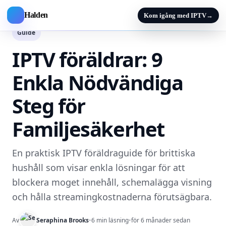
Halden
Kom igång med IPTV
→
Guide
IPTV föräldrar: 9
Enkla Nödvändiga
Steg för
Familjesäkerhet
En praktisk IPTV föräldraguide för brittiska
hushåll som visar enkla lösningar för att
blockera moget innehåll, schemalägga visning
och hålla streamingkostnaderna förutsägbara.
Av
Seraphina Brooks
•
6 min läsning
•
för 6 månader sedan