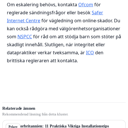
Om eskalering behövs, kontakta
Ofcom
för
reglerade sändningsfrågor eller besök
Safer
Internet Centre
för vägledning om online-skador. Du
kan också rådgöra med välgörenhetsorganisationer
som
NSPCC
för råd om att stödja barn som stöter på
skadligt innehåll. Slutligen, när integritet eller
datapraktiker verkar tveksamma, är
ICO
den
brittiska regleraren att kontakta.
Relaterade ämnen
Rekommenderad läsning från detta kluster.
IPTV Storbritannien: 11 Praktiska Viktiga Installationstips
Pelare