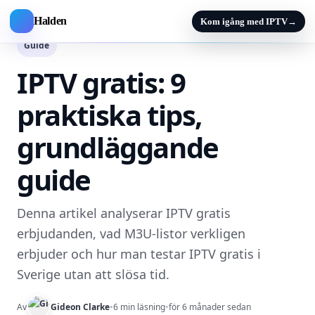
Halden
Kom igång med IPTV
→
Guide
IPTV gratis: 9
praktiska tips,
grundläggande
guide
Denna artikel analyserar IPTV gratis
erbjudanden, vad M3U-listor verkligen
erbjuder och hur man testar IPTV gratis i
Sverige utan att slösa tid.
Av
Gideon Clarke
•
6 min läsning
•
för 6 månader sedan