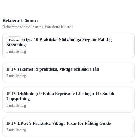
Relaterade ämnen
Rekommenderad läsning från detta kluster.
IPTV Sverige: 10 Praktiska Nödvändiga Steg för Pålitlig
Pelare
Streaming
5 min läsning
IPTV säkerhet: 9 praktiska, viktiga och säkra råd
5 min läsning
IPTV felsökning: 9 Enkla Beprövade Lösningar för Snabb
Uppspelning
5 min läsning
IPTV EPG: 9 Praktiska Viktiga Fixar för Pålitlig Guide
5 min läsning