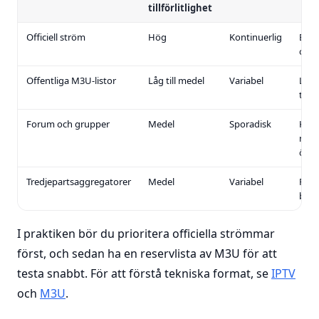
tillförlitlighet
Officiell ström
Hög
Kontinuerlig
Bäst
och s
Offentliga M3U-listor
Låg till medel
Variabel
Länk
tem
Forum och grupper
Medel
Sporadisk
Kräv
manu
över
Tredjepartsaggregatorer
Medel
Variabel
Risk 
bort
I praktiken bör du prioritera officiella strömmar
först, och sedan ha en reservlista av M3U för att
testa snabbt. För att förstå tekniska format, se
IPTV
och
M3U
.