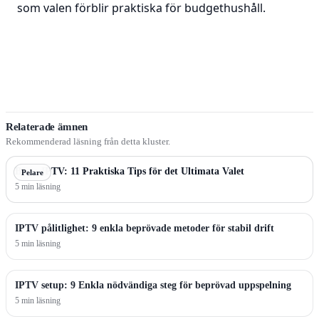
som valen förblir praktiska för budgethushåll.
Relaterade ämnen
Rekommenderad läsning från detta kluster.
Bästa IPTV: 11 Praktiska Tips för det Ultimata Valet
Pelare
5 min läsning
IPTV pålitlighet: 9 enkla beprövade metoder för stabil drift
5 min läsning
IPTV setup: 9 Enkla nödvändiga steg för beprövad uppspelning
5 min läsning