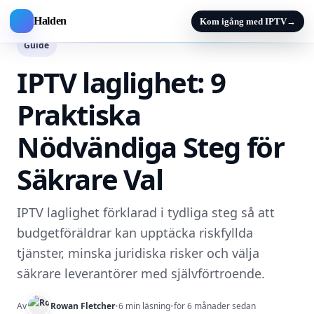
Halden
Kom igång med IPTV
→
Guide
IPTV laglighet: 9
Praktiska
Nödvändiga Steg för
Säkrare Val
IPTV laglighet förklarad i tydliga steg så att
budgetföräldrar kan upptäcka riskfyllda
tjänster, minska juridiska risker och välja
säkrare leverantörer med självförtroende.
Av
Rowan Fletcher
•
6 min läsning
•
för 6 månader sedan