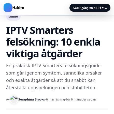
Halden
Kom igång med IPTV
→
Guide
IPTV Smarters
felsökning: 10 enkla
viktiga åtgärder
En praktisk IPTV Smarters felsökningsguide
som går igenom symtom, sannolika orsaker
och exakta åtgärder så att du snabbt kan
återställa uppspelningen och stabiliteten.
Av
Seraphina Brooks
•
6 min läsning
•
för 6 månader sedan