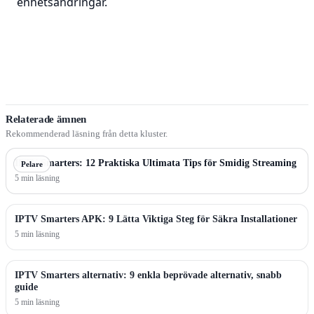
enhetsändringar.
Relaterade ämnen
Rekommenderad läsning från detta kluster.
IPTV Smarters: 12 Praktiska Ultimata Tips för Smidig Streaming
Pelare
5 min läsning
IPTV Smarters APK: 9 Lätta Viktiga Steg för Säkra Installationer
5 min läsning
IPTV Smarters alternativ: 9 enkla beprövade alternativ, snabb
guide
5 min läsning