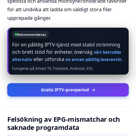
spellista och använda molnsynkroniserade favoriter
för att undvika att ladda om väldigt stora filer
upprepade gånger.
Rekommenderas
För en pålitlig IPTV-tjänst med stabil strömning
och brett stöd för enheter, överväg
vårt betrodda
eller utforska
.
alternativ
en annan pålitlig leverantör
Fungerar på Smart TV, Firestick, Android, iOS.
Gratis IPTV-provperiod
→
Felsökning av EPG-mismatchar och
saknade programdata