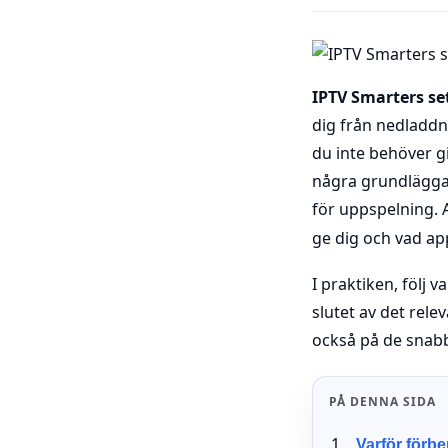
IPTV Smarters se
dig från nedladdn
du inte behöver gi
några grundläggan
för uppspelning. 
ge dig och vad a
I praktiken, följ 
slutet av det rele
också på de snabb
PÅ DENNA SIDA
Varför förbe