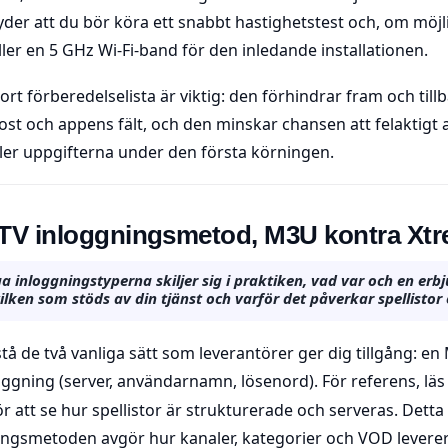
yder att du bör köra ett snabbt hastighetstest och, om möjl
ler en 5 GHz Wi-Fi-band för den inledande installationen.
ort förberedelselista är viktig: den förhindrar fram och till
ost och appens fält, och den minskar chansen att felaktigt
ler uppgifterna under den första körningen.
IPTV inloggningsmetod, M3U kontra Xt
a inloggningstyperna skiljer sig i praktiken, vad var och en erbju
ilken som stöds av din tjänst och varför det påverkar spellistor
tå de två vanliga sätt som leverantörer ger dig tillgång: en 
loggning (server, användarnamn, lösenord). För referens, lä
 att se hur spellistor är strukturerade och serveras. Detta 
ngsmetoden avgör hur kanaler, kategorier och VOD leverera