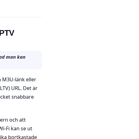
 IPTV
 vad man kan
n M3U-länk eller
LTV) URL. Det är
mycket snabbare
tern och att
Wi-Fi kan se ut
vika bortkastade