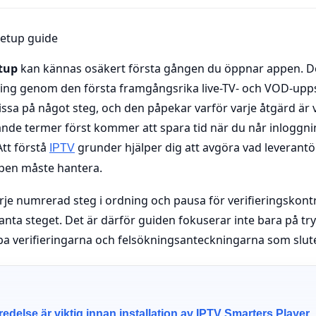
tup
kan kännas osäkert första gången du öppnar appen. D
ing genom den första framgångsrika live-TV- och VOD-upps
ssa på något steg, och den påpekar varför varje åtgärd är vi
de termer först kommer att spara tid när du når inloggni
Att förstå
grunder hjälper dig att avgöra vad leverant
IPTV
ppen måste hantera.
varje numrerad steg i ordning och pausa för verifieringskontro
vanta steget. Det är därför guiden fokuserar inte bara på try
a verifieringarna och felsökningsanteckningarna som slut
redelse är viktig innan installation av IPTV Smarters Player