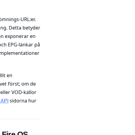
römnings-URL:er.
ng. Detta betyder
an exponerar en
 och EPG-länkar på
h implementationer
lit en
et först; om de
eller VOD-källor
sidorna hur
 API
 Fire OS