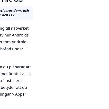
tiverar dem, och
r och EPG.
g till nätverket
 av hur Androids
ftersom Android
lstånd under
om du planerar att
met är att i vissa
a “Installera
 betyder att du
lningar > Appar