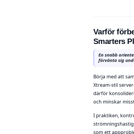
Varför förbe
Smarters P
En snabb oriente
förvänta sig unde
Börja med att sam
Xtream-stil serve
därför konsolideri
och minskar misst
I praktiken, kontr
strömningshastighe
som ett appproble