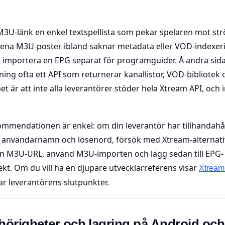
 M3U-länk en enkel textspellista som pekar spelaren mot st
rena M3U-poster ibland saknar metadata eller VOD-indexeri
 importera en EPG separat för programguider. Å andra sid
ning ofta ett API som returnerar kanallistor, VOD-bibliotek
met är att inte alla leverantörer stöder hela Xtream API, oc
ommendationen är enkel: om din leverantör har tillhandahål
 användarnamn och lösenord, försök med Xtream-alternativ
n M3U-URL, använd M3U-importen och lägg sedan till EPG- 
kt. Om du vill ha en djupare utvecklarreferens visar
Xtream
ar leverantörens slutpunkter.
hörigheter och lagring på Android och