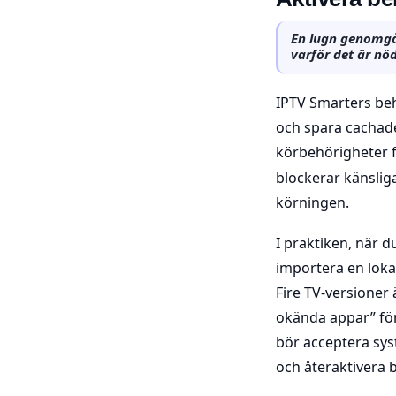
En lugn genomgå
varför det är nöd
IPTV Smarters behö
och spara cachade 
körbehörigheter 
blockerar känslig
körningen.
I praktiken, när d
importera en lokal 
Fire TV-versioner 
okända appar” för 
bör acceptera sys
och återaktivera 