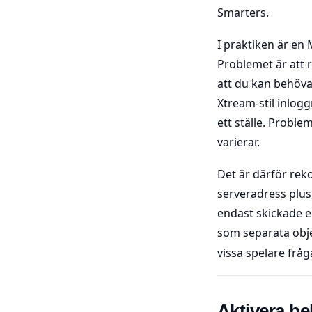
Smarters.
I praktiken är en
Problemet är att 
att du kan behöva
Xtream-stil inlogg
ett ställe. Proble
varierar.
Det är därför rek
serveradress plus
endast skickade e
som separata obje
vissa spelare fråg
Aktivera be