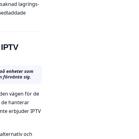
 saknad lagrings-
 nedladdade
r IPTV
t på enheter som
 förvänta sig.
den vägen för de
: de hanterar
nte erbjuder IPTV
ralternativ och