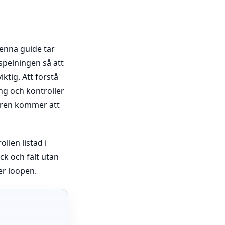
enna guide tar
pelningen så att
ktig. Att förstå
ng och kontroller
ören kommer att
llen listad i
ck och fält utan
er loopen.