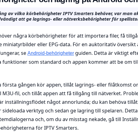
ng av vilka körbehörigheter IPTV Smarters behöver, var man ak
vändigt att ge lagrings- eller nätverksbehörigheter för spellisto
ver några körbehörigheter för att importera filer, få tillgån
miniatyrbilder eller EPG-data. För en auktoritativ översikt
fungerar, se
guiden. Detta är viktigt e
Android-behörigheter
a funktioner som standard och appen kommer att be om til
u första gången kör appen, tillåt lagrings- eller filåtkomst 
M3U-fil, och tillåt appen att få tillgång till nätverket. Proble
är inställningsflödet något annorlunda; du kan behöva tillåt
sideloada verktyg och sedan ge lagring till spelaren. Detta
temdialogerna och, om du av misstag nekade, gå till Instäl
behörigheterna för IPTV Smarters.