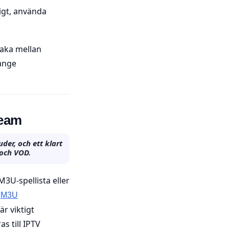
igt, använda
baka mellan
 ange
ream
der, och ett klart
 och VOD.
M3U-spellista eller
s
M3U
är viktigt
s till IPTV