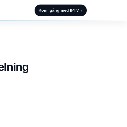
Kom igång med IPTV
→
elning