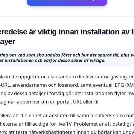
redelse är viktig innan installation av
layer
ring om vad som ska samlas först och hur det sparar tid, plus
r installationen och varför dessa saker är viktiga.
la in de uppgifter och länkar som din leverantör gav dig: e
r-URL, användarnamn och lösenord, samt eventuell EPG (XM
ng av dessa detaljer i förväg gör att installationen flyter 
ag när appen ber om en portal, URL eller fil.
ollera att din enhet är ansluten till samma nätverk som rou
terna är tillräckliga för live-TV. Problemet är att ostadigt 
m; att testa nätverkshastigheten innan du börjar kan und