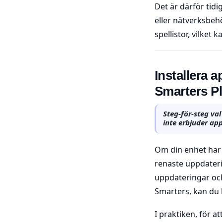
Det är därför tid
eller nätverksbeh
spellistor, vilket
Installera a
Smarters P
Steg-för-steg val
inte erbjuder ap
Om din enhet har 
renaste uppdaterin
uppdateringar oc
Smarters, kan du 
I praktiken, för a