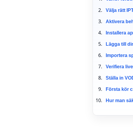
Välja rätt 
Aktivera be
Installera a
Lägga till di
Importera sp
Verifiera li
Ställa in VO
Första kör c
Hur man säk