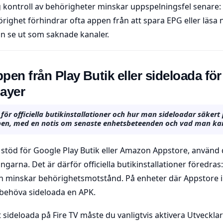
ig kontroll av behörigheter minskar uppspelningsfel senare:
örighet förhindrar ofta appen från att spara EPG eller läsa
 kan se ut som saknade kanaler.
ppen från Play Butik eller sideloada fö
layer
 för officiella butikinstallationer och hur man sideloadar säker
pen, med en notis om senaste enhetsbeteenden och vad man kan
stöd för Google Play Butik eller Amazon Appstore, använd 
garna. Det är därför officiella butikinstallationer föredras
h minskar behörighetsmotstånd. På enheter där Appstore i
behöva sideloada en APK.
tt sideloada på Fire TV måste du vanligtvis aktivera Utveckla