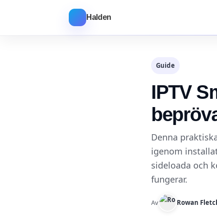
Halden
Guide
IPTV Sm
bepröva
Denna praktiska
igenom installa
sideloada och k
fungerar.
Av
Rowan Fletc