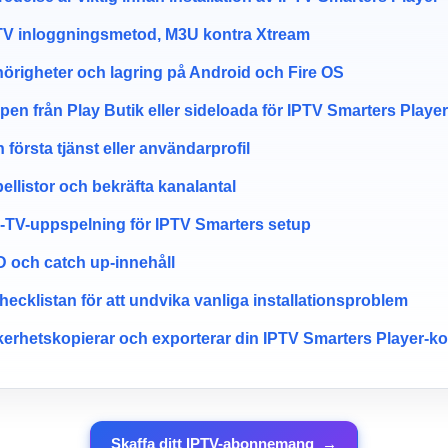
IPTV inloggningsmetod, M3U kontra Xtream
hörigheter och lagring på Android och Fire OS
ppen från Play Butik eller sideloada för IPTV Smarters Playe
n första tjänst eller användarprofil
ellistor och bekräfta kanalantal
ve-TV-uppspelning för IPTV Smarters setup
D och catch up-innehåll
hecklistan för att undvika vanliga installationsproblem
erhetskopierar och exporterar din IPTV Smarters Player-ko
Skaffa ditt IPTV-abonnemang
→