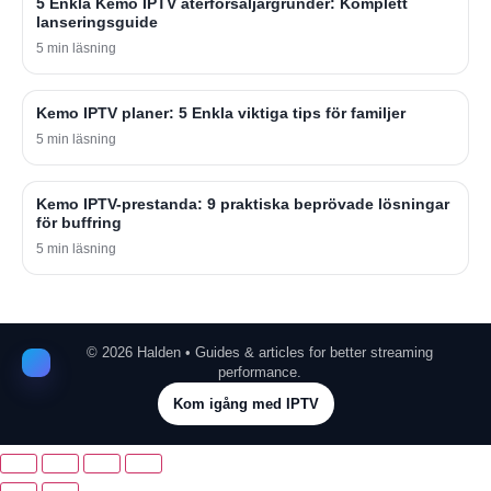
5 Enkla Kemo IPTV återförsäljargrunder: Komplett
lanseringsguide
5 min läsning
Kemo IPTV planer: 5 Enkla viktiga tips för familjer
5 min läsning
Kemo IPTV-prestanda: 9 praktiska beprövade lösningar
för buffring
5 min läsning
©
2026
Halden • Guides & articles for better streaming
performance.
Kom igång med IPTV