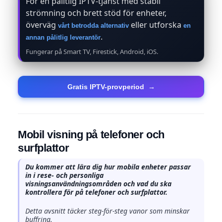
För en pålitlig IPTV-tjänst med stabil
strömning och brett stöd för enheter,
överväg
eller utforska
vårt betrodda alternativ
en
.
annan pålitlig leverantör
Fungerar på Smart TV, Firestick, Android, iOS.
Gratis IPTV-provperiod
→
Mobil visning på telefoner och
surfplattor
Du kommer att lära dig hur mobila enheter passar
in i rese- och personliga
visningsanvändningsområden och vad du ska
kontrollera för på telefoner och surfplattor.
Detta avsnitt täcker steg-för-steg vanor som minskar
buffring.